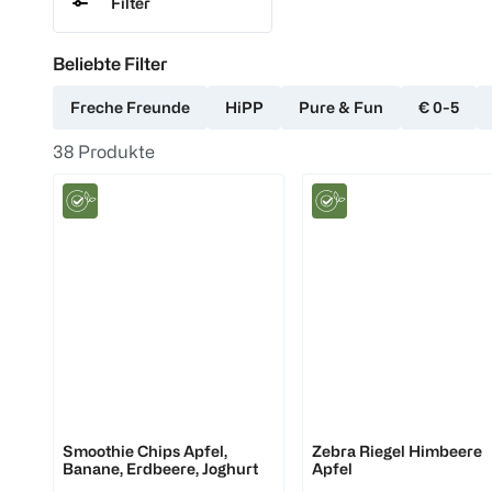
Filter
Beliebte Filter
Freche Freunde
HiPP
Pure & Fun
€ 0-5
38
Produkte
Freche Freunde
HiPP
Smoothie Chips Apfel,
Zebra Riegel Himbeere
Banane, Erdbeere, Joghurt
Apfel