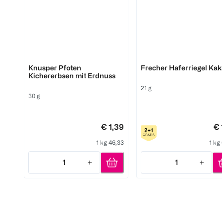
Pure & Fun
Freche Freunde
Knusper Pfoten
Frecher Haferriegel Ka
Kichererbsen mit Erdnuss
21 g
30 g
€ 1,39
€ 
1 kg 46,33
1 kg
1
1
Quantity: 1
Quantity: 1