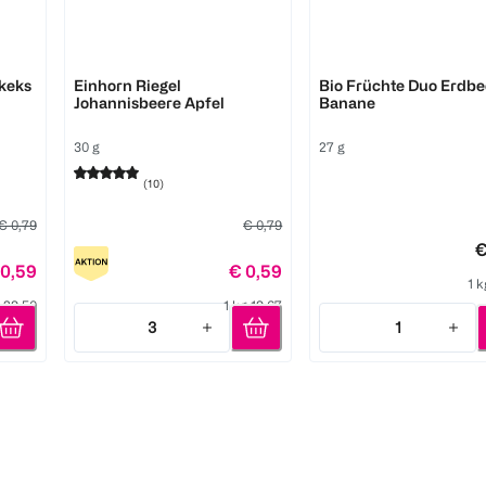
HiPP
FruchtBar
rkeks
Einhorn Riegel
Bio Früchte Duo Erdbe
Johannisbeere Apfel
Banane
30 g
27 g
(
10
)
€ 0,79
€ 0,79
€
 0,59
€ 0,59
1 k
g 29,50
1 kg 19,67
3
1
Quantity: 3
Quantity: 1