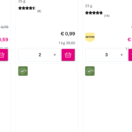
25 g
23 g
(
8
)
(
14
)
 0,79
€ 0,99
0,59
€
1 kg 39,60
 25,65
1 k
2
3
Quantity: 2
Quantity: 3