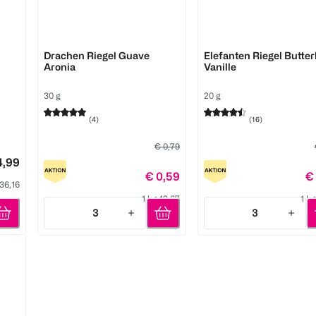
HiPP
HiPP
Drachen Riegel Guave
Elefanten Riegel Butte
Aronia
Vanille
30 g
20 g
(
4
)
(
16
)
€ 0,79
4,99
€ 0,59
€
 36,16
1 kg 19,67
1 k
3
3
Quantity: 3
Quantity: 3