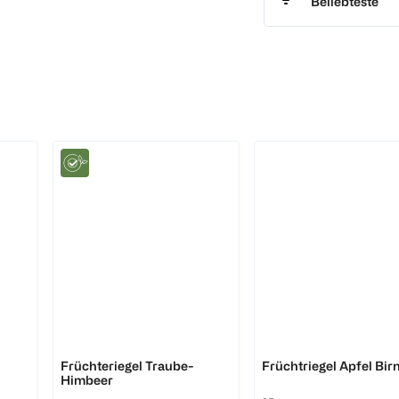
Beliebteste
ALNATURA
Bebivita
Früchteriegel Traube-
Früchtriegel Apfel Bir
Himbeer