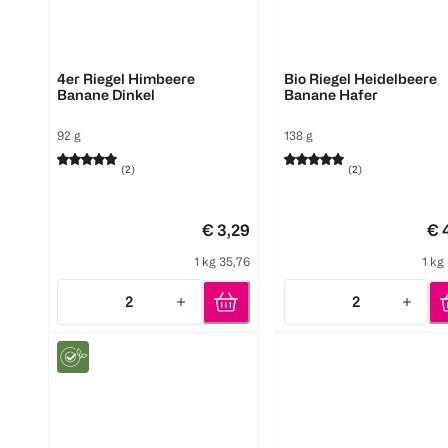
FruchtBar
FruchtBar
4er Riegel Himbeere
Bio Riegel Heidelbeere
Banane Dinkel
Banane Hafer
92 g
138 g
(
2
)
(
2
)
€ 3,29
€ 
1 kg 35,76
1 kg
2
2
Quantity: 2
Quantity: 2