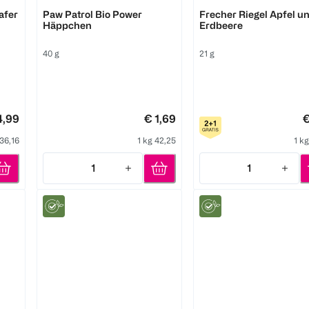
Pure & Fun
Freche Freunde
afer
Paw Patrol Bio Power
Frecher Riegel Apfel u
Häppchen
Erdbeere
40 g
21 g
4,99
€ 1,69
€
 36,16
1 kg 42,25
1 k
1
1
Quantity: 1
Quantity: 1