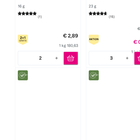
16 g
23 g
(
1
)
(
15
)
€
€ 2,89
€ 
1 kg 180,63
1 kg
2
3
Quantity: 2
Quantity: 3