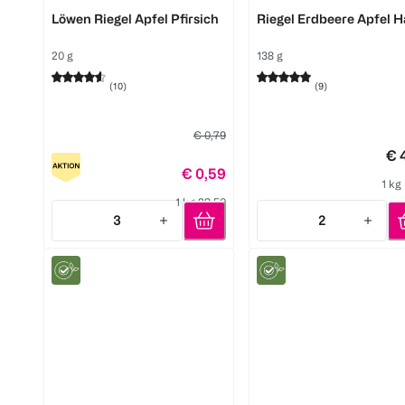
HiPP
FruchtBar
Löwen Riegel Apfel Pfirsich
Riegel Erdbeere Apfel H
20 g
138 g
(
10
)
(
9
)
€ 0,79
€ 
€ 0,59
1 kg
1 kg 29,50
3
2
Quantity: 3
Quantity: 2