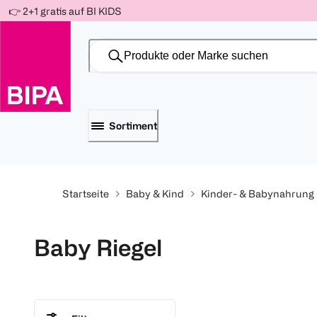
Weiter
👉 2+1 gratis auf BI KIDS
Für
Für
Für
zum
300 Ös
500 Ös
150 Ös
Inhalt
-20%
-10%
-15%
Sortiment
Startseite
Baby & Kind
Kinder- & Babynahrung
Baby Riegel