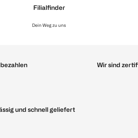
Filialfinder
Dein Weg zu uns
 bezahlen
Wir sind zertif
ässig und schnell geliefert