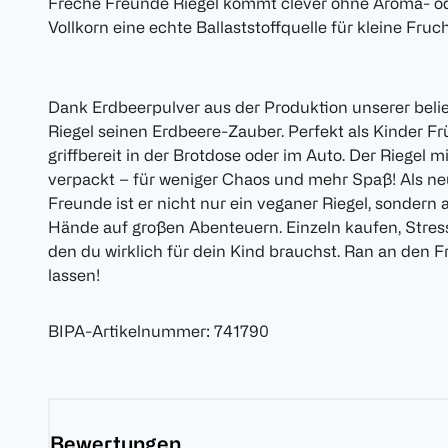
Freche Freunde Riegel kommt clever ohne Aroma- ode
Vollkorn eine echte Ballaststoffquelle für kleine Fru
Dank Erdbeerpulver aus der Produktion unserer bel
Riegel seinen Erdbeere-Zauber. Perfekt als Kinder Fr
griffbereit in der Brotdose oder im Auto. Der Riegel m
verpackt – für weniger Chaos und mehr Spaß! Als neu
Freunde ist er nicht nur ein veganer Riegel, sondern a
Hände auf großen Abenteuern. Einzeln kaufen, Stres
den du wirklich für dein Kind brauchst. Ran an den F
lassen!
BIPA-Artikelnummer
:
741790
Bewertungen