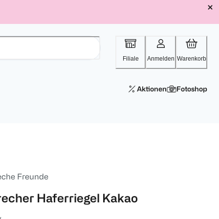
Filiale
Anmelden
Warenkorb
Aktionen
Fotoshop
eche Freunde
recher Haferriegel Kakao
g