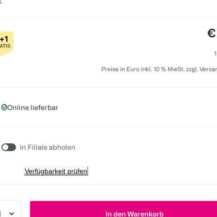
P
€
1
Preise in Euro inkl. 10 % MwSt. zzgl. Vers
Online lieferbar
In Filiale abholen
Verfügbarkeit prüfen
In den Warenkorb