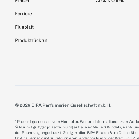
Presse
Click & Collect
Karriere
Flugblatt
Produktrückruf
© 2026 BIPA Parfumerien Gesellschaft m.b.H.
* Produkt gesponsert vom Hersteller. Weitere Informationen zum Werbe
*³ Nur mit gültiger jö Karte. Gültig auf alle PAMPERS Windeln, Pants un
der Rechnung angedruckt. Gültig in allen BIPA Filialen & im Online Shop
Originalverpackung zu retournieren, andernfalls wird der Wert iHv 54.9