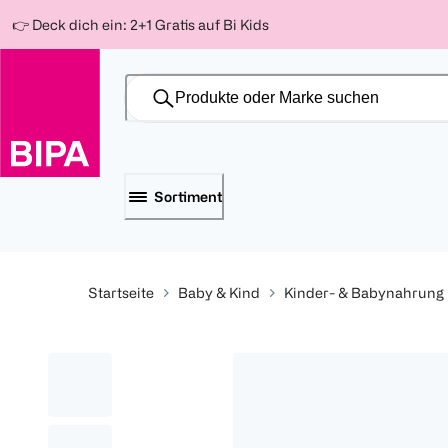
Weiter
Für
Für
Für
👉 Deck dich ein: 2+1 Gratis auf Bi Kids
zum
300 Ös
500 Ös
150 Ös
Inhalt
-20%
-10%
-15%
Sortiment
Startseite
Baby & Kind
Kinder- & Babynahrung