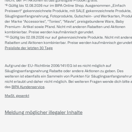
reicht. Bei 1+1 Aktionen ist das günstigste Produkt gratis.
*⁸ Gültig bis 12.08.2026 nur im BIPA Online Shop. Ausgenommen „Einfach
Preiswert“ gekennzeichnete Produkte, mit SALE gekennzeichnete Produkte,
Säuglingsanfangsnahrung, Fotoprodukte, Gutschein- und Wertkarten, Produ
der Marke “Accessories“, “Tonies“, “Mavie“, preisgebundene Ware, Baby
Premium- Artikel sowie Pfand. Nicht mit anderen Rabatten und Aktionen
kombinierbar. Preise werden kaufmännisch gerundet.
*¹⁰ Gültig bis 02.09.2026 nur auf gekennzeichnete Produkte. Nicht mit ander
Rabatten und Aktionen kombinierbar. Preise werden kaufmännisch gerundet
Preisliste der letzten 30 Tage
Aufgrund der EU-Richtlinie 2006/141/EG ist es nicht möglich auf
Säuglingsanfangsnahrung Rabatte oder andere Aktionen zu geben. Des
weiteren ist ebenfalls ein Sammeln von Punkten für Säuglingsanfangsnahru
nicht erlaubt und daher nicht möglich.
Bei weiteren Fragen wende dich bitte 
das
BIPA Kundenservice
.
MwSt. gesenkt
Meldung möglicher illegaler Inhalte