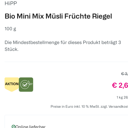
HiPP
Bio Mini Mix Müsli Früchte Riegel
100 g
Die Mindestbestellmenge für dieses Produkt beträgt 3
Stück.
Alte
€ 3
Preis
€ 2,
1 kg 26
Preise in Euro inkl. 10 % MwSt. zzgl. Versandkos
Online lieferbar