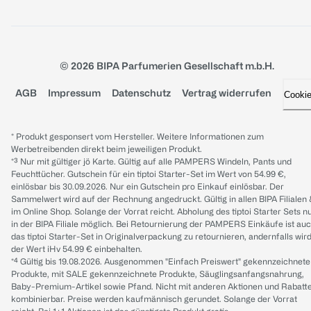
© 2026 BIPA Parfumerien Gesellschaft m.b.H.
AGB
Impressum
Datenschutz
Vertrag widerrufen
Cooki
* Produkt gesponsert vom Hersteller. Weitere Informationen zum
Werbetreibenden direkt beim jeweiligen Produkt.
*³ Nur mit gültiger jö Karte. Gültig auf alle PAMPERS Windeln, Pants und
Feuchttücher. Gutschein für ein tiptoi Starter-Set im Wert von 54.99 €,
einlösbar bis 30.09.2026. Nur ein Gutschein pro Einkauf einlösbar. Der
Sammelwert wird auf der Rechnung angedruckt. Gültig in allen BIPA Filialen
im Online Shop. Solange der Vorrat reicht. Abholung des tiptoi Starter Sets n
in der BIPA Filiale möglich. Bei Retournierung der PAMPERS Einkäufe ist au
das tiptoi Starter-Set in Originalverpackung zu retournieren, andernfalls wir
der Wert iHv 54.99 € einbehalten.
*⁴ Gültig bis 19.08.2026. Ausgenommen "Einfach Preiswert" gekennzeichnete
Produkte, mit SALE gekennzeichnete Produkte, Säuglingsanfangsnahrung,
Baby-Premium-Artikel sowie Pfand. Nicht mit anderen Aktionen und Rabatt
kombinierbar. Preise werden kaufmännisch gerundet. Solange der Vorrat