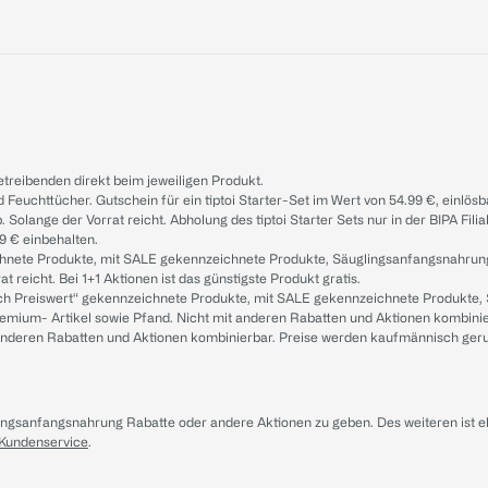
treibenden direkt beim jeweiligen Produkt.
d Feuchttücher. Gutschein für ein tiptoi Starter-Set im Wert von 54.99 €, einlö
. Solange der Vorrat reicht. Abholung des tiptoi Starter Sets nur in der BIPA Fil
9 € einbehalten.
ichnete Produkte, mit SALE gekennzeichnete Produkte, Säuglingsanfangsnahrun
reicht. Bei 1+1 Aktionen ist das günstigste Produkt gratis.
ach Preiswert“ gekennzeichnete Produkte, mit SALE gekennzeichnete Produkte,
remium- Artikel sowie Pfand. Nicht mit anderen Rabatten und Aktionen kombini
t anderen Rabatten und Aktionen kombinierbar. Preise werden kaufmännisch ger
lingsanfangsnahrung Rabatte oder andere Aktionen zu geben. Des weiteren ist 
 Kundenservice
.