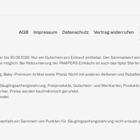
AGB
Impressum
Datenschutz
Vertrag widerrufen
sbar bis 30.09.2026. Nur ein Gutschein pro Einkauf einlösbar. Der Sammelwert wir
iale möglich. Bei Retournierung der PAMPERS Einkäufe ist auch das tiptoi Starter
g, Baby-Premium-Artikel sowie Pfand. Nicht mit anderen Aktionen und Rabatte
 Säuglingsanfangsnahrung, Fotoprodukte, Gutschein- und Wertkarten, Produkte
erbar. Preise werden kaufmännisch gerundet.
undet.
ebenfalls ein Sammeln von Punkten für Säuglingsanfangsnahrung nicht erlaubt 