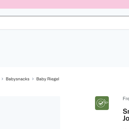
Babysnacks
Baby Riegel
Fr
S
J