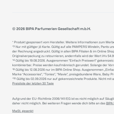
© 2026 BIPA Parfumerien Gesellschaft m.b.H.
* Produkt gesponsert vom Hersteller. Weitere Informationen zum Werbe
*³ Nur mit gültiger jö Karte. Gültig auf alle PAMPERS Windeln, Pants un
der Rechnung angedruckt. Gültig in allen BIPA Filialen & im Online Shop
Originalverpackung zu retournieren, andernfalls wird der Wert iHv 54.9
*⁴ Gültig bis 19.08.2026. Ausgenommen "Einfach Preiswert" gekennze
kombinierbar. Preise werden kaufmännisch gerundet. Solange der Vorrat 
*⁸ Gültig bis 12.08.2026 nur im BIPA Online Shop. Ausgenommen „Einf
Marke “Accessories“, “Tonies“, “Mavie“, preisgebundene Ware, Baby P
*¹⁰ Gültig bis 02.09.2026 nur auf gekennzeichnete Produkte. Nicht mi
Preisliste der letzten 30 Tage
Aufgrund der EU-Richtlinie 2006/141/EG ist es nicht möglich auf Säug
daher nicht möglich.
Bei weiteren Fragen wende dich bitte an das
BIPA
MwSt. gesenkt