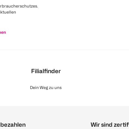
rbraucherschutzes.
aktuellen
nen
Filialfinder
Dein Weg zu uns
 bezahlen
Wir sind zertif