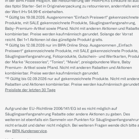
in der BIPA Filiale möglich. Bei Retournierung der PAMPERS Einkäufe ist au
das tiptoi Starter-Set in Originalverpackung zu retournieren, andernfalls wir
der Wert iHv 54.99 € einbehalten.
*⁴ Gültig bis 19.08.2026. Ausgenommen "Einfach Preiswert" gekennzeichnete
Produkte, mit SALE gekennzeichnete Produkte, Säuglingsanfangsnahrung,
Baby-Premium-Artikel sowie Pfand. Nicht mit anderen Aktionen und Rabatt
kombinierbar. Preise werden kaufmännisch gerundet. Solange der Vorrat
reicht. Bei 1+1 Aktionen ist das günstigste Produkt gratis.
*⁸ Gültig bis 12.08.2026 nur im BIPA Online Shop. Ausgenommen „Einfach
Preiswert“ gekennzeichnete Produkte, mit SALE gekennzeichnete Produkte,
Säuglingsanfangsnahrung, Fotoprodukte, Gutschein- und Wertkarten, Produ
der Marke “Accessories“, “Tonies“, “Mavie“, preisgebundene Ware, Baby
Premium- Artikel sowie Pfand. Nicht mit anderen Rabatten und Aktionen
kombinierbar. Preise werden kaufmännisch gerundet.
*¹⁰ Gültig bis 02.09.2026 nur auf gekennzeichnete Produkte. Nicht mit ander
Rabatten und Aktionen kombinierbar. Preise werden kaufmännisch gerundet
Preisliste der letzten 30 Tage
Aufgrund der EU-Richtlinie 2006/141/EG ist es nicht möglich auf
Säuglingsanfangsnahrung Rabatte oder andere Aktionen zu geben. Des
weiteren ist ebenfalls ein Sammeln von Punkten für Säuglingsanfangsnahru
nicht erlaubt und daher nicht möglich.
Bei weiteren Fragen wende dich bitte 
das
BIPA Kundenservice
.