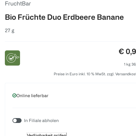
FruchtBar
Bio Früchte Duo Erdbeere Banane
27 g
Preis
€ 0,
1 kg 36
Preise in Euro inkl. 10 % MwSt. zzgl. Versandkos
Online lieferbar
In Filiale abholen
Verfügbarkeit prüfen