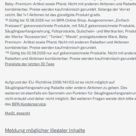
Baby-Premium-Artikel sowie Pfand. Nicht mit anderen Aktionen und Rabatt
kombinierbar. Preise werden kaufmännisch gerundet. Solange der Vorrat
reicht. Bei 1+1 Aktionen ist das günstigste Produkt gratis.
*⁸ Gültig bis 12.08.2026 nur im BIPA Online Shop. Ausgenommen „Einfach
Preiswert“ gekennzeichnete Produkte, mit SALE gekennzeichnete Produkte,
Säuglingsanfangsnahrung, Fotoprodukte, Gutschein- und Wertkarten, Produ
der Marke “Accessories“, “Tonies“, “Mavie“, preisgebundene Ware, Baby
Premium- Artikel sowie Pfand. Nicht mit anderen Rabatten und Aktionen
kombinierbar. Preise werden kaufmännisch gerundet.
*¹⁰ Gültig bis 02.09.2026 nur auf gekennzeichnete Produkte. Nicht mit ander
Rabatten und Aktionen kombinierbar. Preise werden kaufmännisch gerundet
Preisliste der letzten 30 Tage
Aufgrund der EU-Richtlinie 2006/141/EG ist es nicht möglich auf
Säuglingsanfangsnahrung Rabatte oder andere Aktionen zu geben. Des
weiteren ist ebenfalls ein Sammeln von Punkten für Säuglingsanfangsnahru
nicht erlaubt und daher nicht möglich.
Bei weiteren Fragen wende dich bitte 
das
BIPA Kundenservice
.
MwSt. gesenkt
Meldung möglicher illegaler Inhalte