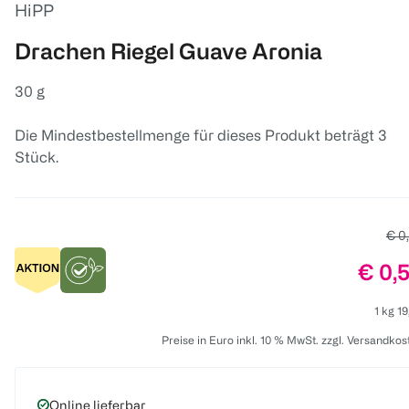
HiPP
Drachen Riegel Guave Aronia
30 g
Die Mindestbestellmenge für dieses Produkt beträgt 3
Stück.
Alte
€ 0
Preis
€ 0,
1 kg 19
Preise in Euro inkl. 10 % MwSt. zzgl. Versandkos
Online lieferbar