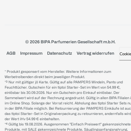
© 2026 BIPA Parfumerien Gesellschaft m.b.H.
AGB
Impressum
Datenschutz
Vertrag widerrufen
Cooki
* Produkt gesponsert vom Hersteller. Weitere Informationen zum
Werbetreibenden direkt beim jeweiligen Produkt.
*³ Nur mit gültiger jö Karte. Gültig auf alle PAMPERS Windeln, Pants und
Feuchttücher. Gutschein für ein tiptoi Starter-Set im Wert von 54.99 €,
einlösbar bis 30.09.2026. Nur ein Gutschein pro Einkauf einlösbar. Der
Sammelwert wird auf der Rechnung angedruckt. Gültig in allen BIPA Filialen
im Online Shop. Solange der Vorrat reicht. Abholung des tiptoi Starter Sets n
in der BIPA Filiale möglich. Bei Retournierung der PAMPERS Einkäufe ist au
das tiptoi Starter-Set in Originalverpackung zu retournieren, andernfalls wir
der Wert iHv 54.99 € einbehalten.
*⁴ Gültig bis 19.08.2026. Ausgenommen "Einfach Preiswert" gekennzeichnete
Produkte, mit SALE gekennzeichnete Produkte, Säuglingsanfangsnahrung,