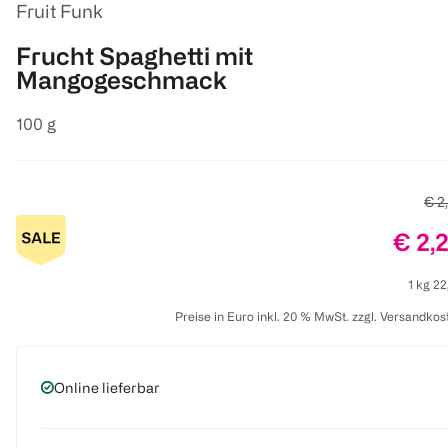
Fruit Funk
Frucht Spaghetti mit
Mangogeschmack
100 g
Alte
€ 2
Preis
€ 2,
1 kg 22
Preise in Euro inkl. 20 % MwSt. zzgl. Versandkos
Online lieferbar