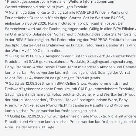
* Produkt gesponsert vom Hersteller. Weitere Informationen zum
Werbetreibenden direkt beim jeweiligen Produkt.
*³ Nur mit gültiger jö Karte. Gültig auf alle PAMPERS Windeln, Pants und
Feuchttücher. Gutschein für ein tiptoi Starter-Set im Wert von 54.99 €,
einlösbar bis 30.09.2026. Nur ein Gutschein pro Einkauf einlösbar. Der
Sammelwert wird auf der Rechnung angedruckt. Gültig in allen BIPA Filialen
im Online Shop. Solange der Vorrat reicht. Abholung des tiptoi Starter Sets n
in der BIPA Filiale möglich. Bei Retournierung der PAMPERS Einkäufe ist au
das tiptoi Starter-Set in Originalverpackung zu retournieren, andernfalls wir
der Wert iHv 54.99 € einbehalten.
*⁴ Gültig bis 19.08.2026. Ausgenommen "Einfach Preiswert" gekennzeichnete
Produkte, mit SALE gekennzeichnete Produkte, Säuglingsanfangsnahrung,
Baby-Premium-Artikel sowie Pfand. Nicht mit anderen Aktionen und Rabatt
kombinierbar. Preise werden kaufmännisch gerundet. Solange der Vorrat
reicht. Bei 1+1 Aktionen ist das günstigste Produkt gratis.
*⁸ Gültig bis 12.08.2026 nur im BIPA Online Shop. Ausgenommen „Einfach
Preiswert“ gekennzeichnete Produkte, mit SALE gekennzeichnete Produkte,
Säuglingsanfangsnahrung, Fotoprodukte, Gutschein- und Wertkarten, Produ
der Marke “Accessories“, “Tonies“, “Mavie“, preisgebundene Ware, Baby
Premium- Artikel sowie Pfand. Nicht mit anderen Rabatten und Aktionen
kombinierbar. Preise werden kaufmännisch gerundet.
*¹⁰ Gültig bis 02.09.2026 nur auf gekennzeichnete Produkte. Nicht mit ander
Rabatten und Aktionen kombinierbar. Preise werden kaufmännisch gerundet
Preisliste der letzten 30 Tage