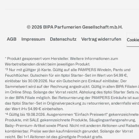
© 2026 BIPA Parfumerien Gesellschaft m.b.H.
AGB
Impressum
Datenschutz
Vertrag widerrufen
Cooki
* Produkt gesponsert vom Hersteller. Weitere Informationen zum
Werbetreibenden direkt beim jeweiligen Produkt.
*³ Nur mit gültiger jö Karte. Gültig auf alle PAMPERS Windeln, Pants und
Feuchttücher. Gutschein für ein tiptoi Starter-Set im Wert von 54.99 €,
einlösbar bis 30.09.2026. Nur ein Gutschein pro Einkauf einlösbar. Der
Sammelwert wird auf der Rechnung angedruckt. Gültig in allen BIPA Filialen
im Online Shop. Solange der Vorrat reicht. Abholung des tiptoi Starter Sets n
in der BIPA Filiale möglich. Bei Retournierung der PAMPERS Einkäufe ist au
das tiptoi Starter-Set in Originalverpackung zu retournieren, andernfalls wir
der Wert iHv 54.99 € einbehalten.
*⁴ Gültig bis 19.08.2026. Ausgenommen "Einfach Preiswert" gekennzeichnete
Produkte, mit SALE gekennzeichnete Produkte, Säuglingsanfangsnahrung,
Baby-Premium-Artikel sowie Pfand. Nicht mit anderen Aktionen und Rabatt
kombinierbar. Preise werden kaufmännisch gerundet. Solange der Vorrat
reicht. Bei 1+1 Aktionen ist das günstigste Produkt gratis.