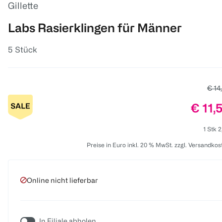
Gillette
Labs Rasierklingen für Männer
5 Stück
Alter
€ 14
Preis
€ 11,
1 Stk 2
Preise in Euro inkl. 20 % MwSt. zzgl. Versandkos
Online nicht lieferbar
In Filiale abholen