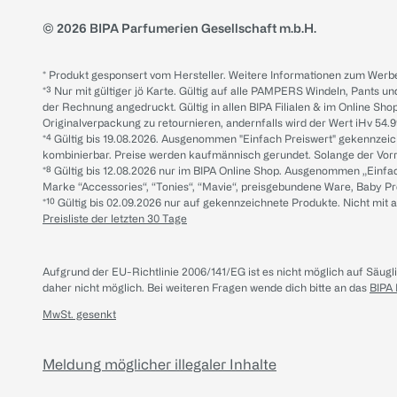
© 2026 BIPA Parfumerien Gesellschaft m.b.H.
* Produkt gesponsert vom Hersteller. Weitere Informationen zum Werbe
*³ Nur mit gültiger jö Karte. Gültig auf alle PAMPERS Windeln, Pants un
der Rechnung angedruckt. Gültig in allen BIPA Filialen & im Online Shop
Originalverpackung zu retournieren, andernfalls wird der Wert iHv 54.9
*⁴ Gültig bis 19.08.2026. Ausgenommen "Einfach Preiswert" gekennze
kombinierbar. Preise werden kaufmännisch gerundet. Solange der Vorrat 
*⁸ Gültig bis 12.08.2026 nur im BIPA Online Shop. Ausgenommen „Einf
Marke “Accessories“, “Tonies“, “Mavie“, preisgebundene Ware, Baby P
*¹⁰ Gültig bis 02.09.2026 nur auf gekennzeichnete Produkte. Nicht mi
Preisliste der letzten 30 Tage
Aufgrund der EU-Richtlinie 2006/141/EG ist es nicht möglich auf Säug
daher nicht möglich.
Bei weiteren Fragen wende dich bitte an das
BIPA
MwSt. gesenkt
Meldung möglicher illegaler Inhalte