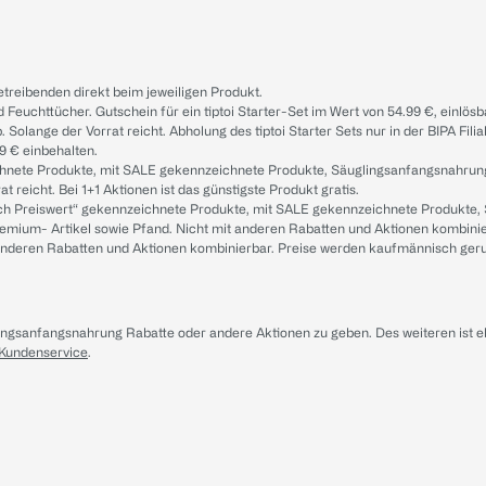
treibenden direkt beim jeweiligen Produkt.
d Feuchttücher. Gutschein für ein tiptoi Starter-Set im Wert von 54.99 €, einlö
. Solange der Vorrat reicht. Abholung des tiptoi Starter Sets nur in der BIPA Fil
9 € einbehalten.
ichnete Produkte, mit SALE gekennzeichnete Produkte, Säuglingsanfangsnahrun
reicht. Bei 1+1 Aktionen ist das günstigste Produkt gratis.
ach Preiswert“ gekennzeichnete Produkte, mit SALE gekennzeichnete Produkte,
remium- Artikel sowie Pfand. Nicht mit anderen Rabatten und Aktionen kombini
t anderen Rabatten und Aktionen kombinierbar. Preise werden kaufmännisch ger
lingsanfangsnahrung Rabatte oder andere Aktionen zu geben. Des weiteren ist 
 Kundenservice
.