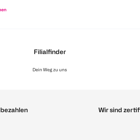
nen
Filialfinder
Dein Weg zu uns
 bezahlen
Wir sind zertif