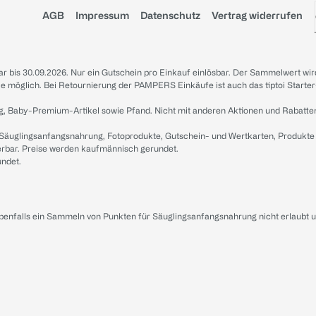
AGB
Impressum
Datenschutz
Vertrag widerrufen
sbar bis 30.09.2026. Nur ein Gutschein pro Einkauf einlösbar. Der Sammelwert wir
iale möglich. Bei Retournierung der PAMPERS Einkäufe ist auch das tiptoi Starter
g, Baby-Premium-Artikel sowie Pfand. Nicht mit anderen Aktionen und Rabatte
 Säuglingsanfangsnahrung, Fotoprodukte, Gutschein- und Wertkarten, Produkte
erbar. Preise werden kaufmännisch gerundet.
undet.
ebenfalls ein Sammeln von Punkten für Säuglingsanfangsnahrung nicht erlaubt 