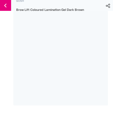
GOSH
Weiter
Für
Für
Für
zum
Brow Lift Coloured Lamination Gel Dark Brown
300 Ös
500 Ös
150 Ös
Inhalt
-20%
-10%
-15%