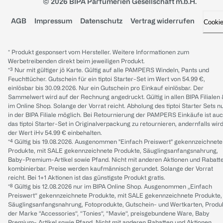
© 2026 BIPA Parfumerien Gesellschaft m.b.H.
AGB
Impressum
Datenschutz
Vertrag widerrufen
Cooki
* Produkt gesponsert vom Hersteller. Weitere Informationen zum
Werbetreibenden direkt beim jeweiligen Produkt.
*³ Nur mit gültiger jö Karte. Gültig auf alle PAMPERS Windeln, Pants und
Feuchttücher. Gutschein für ein tiptoi Starter-Set im Wert von 54.99 €,
einlösbar bis 30.09.2026. Nur ein Gutschein pro Einkauf einlösbar. Der
Sammelwert wird auf der Rechnung angedruckt. Gültig in allen BIPA Filialen
im Online Shop. Solange der Vorrat reicht. Abholung des tiptoi Starter Sets n
in der BIPA Filiale möglich. Bei Retournierung der PAMPERS Einkäufe ist au
das tiptoi Starter-Set in Originalverpackung zu retournieren, andernfalls wir
der Wert iHv 54.99 € einbehalten.
*⁴ Gültig bis 19.08.2026. Ausgenommen "Einfach Preiswert" gekennzeichnete
Produkte, mit SALE gekennzeichnete Produkte, Säuglingsanfangsnahrung,
Baby-Premium-Artikel sowie Pfand. Nicht mit anderen Aktionen und Rabatt
kombinierbar. Preise werden kaufmännisch gerundet. Solange der Vorrat
reicht. Bei 1+1 Aktionen ist das günstigste Produkt gratis.
*⁸ Gültig bis 12.08.2026 nur im BIPA Online Shop. Ausgenommen „Einfach
Preiswert“ gekennzeichnete Produkte, mit SALE gekennzeichnete Produkte,
Säuglingsanfangsnahrung, Fotoprodukte, Gutschein- und Wertkarten, Produ
der Marke “Accessories“, “Tonies“, “Mavie“, preisgebundene Ware, Baby
Premium- Artikel sowie Pfand. Nicht mit anderen Rabatten und Aktionen