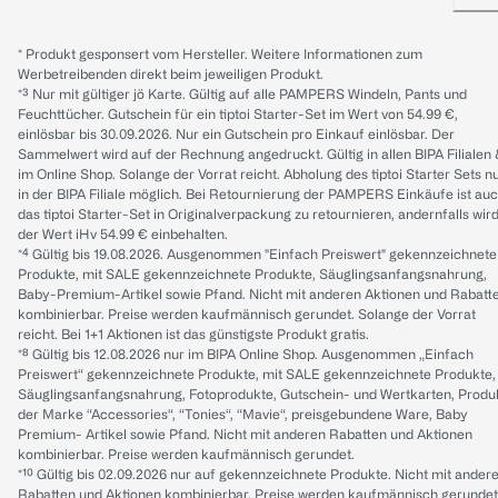
* Produkt gesponsert vom Hersteller. Weitere Informationen zum
Werbetreibenden direkt beim jeweiligen Produkt.
*³ Nur mit gültiger jö Karte. Gültig auf alle PAMPERS Windeln, Pants und
Feuchttücher. Gutschein für ein tiptoi Starter-Set im Wert von 54.99 €,
einlösbar bis 30.09.2026. Nur ein Gutschein pro Einkauf einlösbar. Der
Sammelwert wird auf der Rechnung angedruckt. Gültig in allen BIPA Filialen
im Online Shop. Solange der Vorrat reicht. Abholung des tiptoi Starter Sets n
in der BIPA Filiale möglich. Bei Retournierung der PAMPERS Einkäufe ist au
das tiptoi Starter-Set in Originalverpackung zu retournieren, andernfalls wir
der Wert iHv 54.99 € einbehalten.
*⁴ Gültig bis 19.08.2026. Ausgenommen "Einfach Preiswert" gekennzeichnete
Produkte, mit SALE gekennzeichnete Produkte, Säuglingsanfangsnahrung,
Baby-Premium-Artikel sowie Pfand. Nicht mit anderen Aktionen und Rabatt
kombinierbar. Preise werden kaufmännisch gerundet. Solange der Vorrat
reicht. Bei 1+1 Aktionen ist das günstigste Produkt gratis.
*⁸ Gültig bis 12.08.2026 nur im BIPA Online Shop. Ausgenommen „Einfach
Preiswert“ gekennzeichnete Produkte, mit SALE gekennzeichnete Produkte,
Säuglingsanfangsnahrung, Fotoprodukte, Gutschein- und Wertkarten, Produ
der Marke “Accessories“, “Tonies“, “Mavie“, preisgebundene Ware, Baby
Premium- Artikel sowie Pfand. Nicht mit anderen Rabatten und Aktionen
kombinierbar. Preise werden kaufmännisch gerundet.
*¹⁰ Gültig bis 02.09.2026 nur auf gekennzeichnete Produkte. Nicht mit ander
Rabatten und Aktionen kombinierbar. Preise werden kaufmännisch gerundet