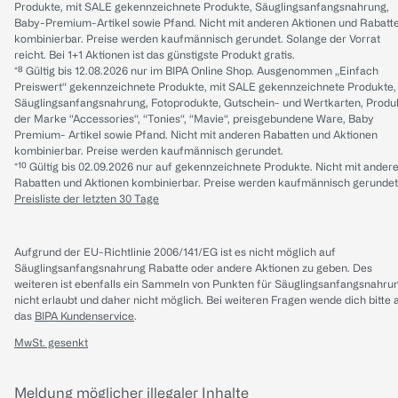
Produkte, mit SALE gekennzeichnete Produkte, Säuglingsanfangsnahrung,
Baby-Premium-Artikel sowie Pfand. Nicht mit anderen Aktionen und Rabatt
kombinierbar. Preise werden kaufmännisch gerundet. Solange der Vorrat
reicht. Bei 1+1 Aktionen ist das günstigste Produkt gratis.
*⁸ Gültig bis 12.08.2026 nur im BIPA Online Shop. Ausgenommen „Einfach
Preiswert“ gekennzeichnete Produkte, mit SALE gekennzeichnete Produkte,
Säuglingsanfangsnahrung, Fotoprodukte, Gutschein- und Wertkarten, Produ
der Marke “Accessories“, “Tonies“, “Mavie“, preisgebundene Ware, Baby
Premium- Artikel sowie Pfand. Nicht mit anderen Rabatten und Aktionen
kombinierbar. Preise werden kaufmännisch gerundet.
*¹⁰ Gültig bis 02.09.2026 nur auf gekennzeichnete Produkte. Nicht mit ander
Rabatten und Aktionen kombinierbar. Preise werden kaufmännisch gerundet
Preisliste der letzten 30 Tage
Aufgrund der EU-Richtlinie 2006/141/EG ist es nicht möglich auf
Säuglingsanfangsnahrung Rabatte oder andere Aktionen zu geben. Des
weiteren ist ebenfalls ein Sammeln von Punkten für Säuglingsanfangsnahru
nicht erlaubt und daher nicht möglich.
Bei weiteren Fragen wende dich bitte 
das
BIPA Kundenservice
.
MwSt. gesenkt
Meldung möglicher illegaler Inhalte