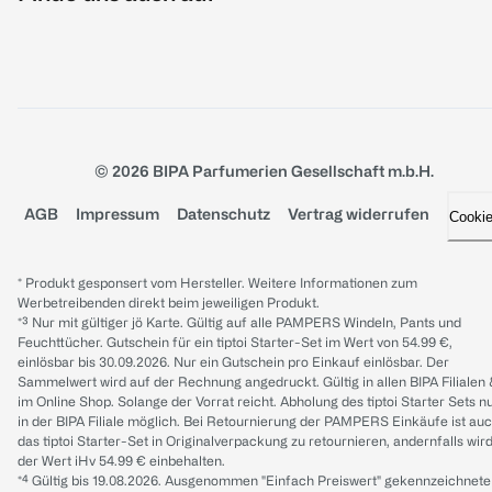
© 2026 BIPA Parfumerien Gesellschaft m.b.H.
AGB
Impressum
Datenschutz
Vertrag widerrufen
Cooki
* Produkt gesponsert vom Hersteller. Weitere Informationen zum
Werbetreibenden direkt beim jeweiligen Produkt.
*³ Nur mit gültiger jö Karte. Gültig auf alle PAMPERS Windeln, Pants und
Feuchttücher. Gutschein für ein tiptoi Starter-Set im Wert von 54.99 €,
einlösbar bis 30.09.2026. Nur ein Gutschein pro Einkauf einlösbar. Der
Sammelwert wird auf der Rechnung angedruckt. Gültig in allen BIPA Filialen
im Online Shop. Solange der Vorrat reicht. Abholung des tiptoi Starter Sets n
in der BIPA Filiale möglich. Bei Retournierung der PAMPERS Einkäufe ist au
das tiptoi Starter-Set in Originalverpackung zu retournieren, andernfalls wir
der Wert iHv 54.99 € einbehalten.
*⁴ Gültig bis 19.08.2026. Ausgenommen "Einfach Preiswert" gekennzeichnete