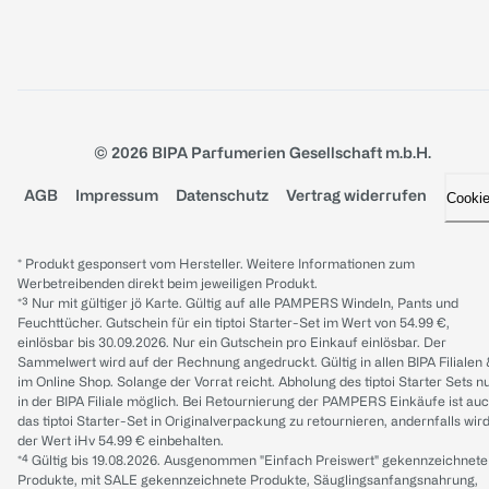
© 2026 BIPA Parfumerien Gesellschaft m.b.H.
AGB
Impressum
Datenschutz
Vertrag widerrufen
Cooki
* Produkt gesponsert vom Hersteller. Weitere Informationen zum
Werbetreibenden direkt beim jeweiligen Produkt.
*³ Nur mit gültiger jö Karte. Gültig auf alle PAMPERS Windeln, Pants und
Feuchttücher. Gutschein für ein tiptoi Starter-Set im Wert von 54.99 €,
einlösbar bis 30.09.2026. Nur ein Gutschein pro Einkauf einlösbar. Der
Sammelwert wird auf der Rechnung angedruckt. Gültig in allen BIPA Filialen
im Online Shop. Solange der Vorrat reicht. Abholung des tiptoi Starter Sets n
in der BIPA Filiale möglich. Bei Retournierung der PAMPERS Einkäufe ist au
das tiptoi Starter-Set in Originalverpackung zu retournieren, andernfalls wir
der Wert iHv 54.99 € einbehalten.
*⁴ Gültig bis 19.08.2026. Ausgenommen "Einfach Preiswert" gekennzeichnete
Produkte, mit SALE gekennzeichnete Produkte, Säuglingsanfangsnahrung,