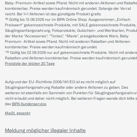
Baby-Premium-Artikel sowie Pfand. Nicht mit anderen Aktionen und Rabatt
kombinierbar. Preise werden kaufmännisch gerundet. Solange der Vorrat
reicht. Bei 1+1 Aktionen ist das günstigste Produkt gratis.
*⁸ Gültig bis 12.08.2026 nur im BIPA Online Shop. Ausgenommen „Einfach
Preiswert“ gekennzeichnete Produkte, mit SALE gekennzeichnete Produkte,
Säuglingsanfangsnahrung, Fotoprodukte, Gutschein- und Wertkarten, Produ
der Marke “Accessories“, “Tonies“, “Mavie“, preisgebundene Ware, Baby
Premium- Artikel sowie Pfand. Nicht mit anderen Rabatten und Aktionen
kombinierbar. Preise werden kaufmännisch gerundet.
*¹⁰ Gültig bis 02.09.2026 nur auf gekennzeichnete Produkte. Nicht mit ander
Rabatten und Aktionen kombinierbar. Preise werden kaufmännisch gerundet
Preisliste der letzten 30 Tage
Aufgrund der EU-Richtlinie 2006/141/EG ist es nicht möglich auf
Säuglingsanfangsnahrung Rabatte oder andere Aktionen zu geben. Des
weiteren ist ebenfalls ein Sammeln von Punkten für Säuglingsanfangsnahru
nicht erlaubt und daher nicht möglich.
Bei weiteren Fragen wende dich bitte 
das
BIPA Kundenservice
.
MwSt. gesenkt
Meldung möglicher illegaler Inhalte