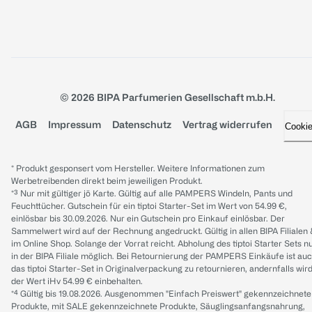
© 2026 BIPA Parfumerien Gesellschaft m.b.H.
AGB
Impressum
Datenschutz
Vertrag widerrufen
Cooki
* Produkt gesponsert vom Hersteller. Weitere Informationen zum
Werbetreibenden direkt beim jeweiligen Produkt.
*³ Nur mit gültiger jö Karte. Gültig auf alle PAMPERS Windeln, Pants und
Feuchttücher. Gutschein für ein tiptoi Starter-Set im Wert von 54.99 €,
einlösbar bis 30.09.2026. Nur ein Gutschein pro Einkauf einlösbar. Der
Sammelwert wird auf der Rechnung angedruckt. Gültig in allen BIPA Filialen
im Online Shop. Solange der Vorrat reicht. Abholung des tiptoi Starter Sets n
in der BIPA Filiale möglich. Bei Retournierung der PAMPERS Einkäufe ist au
das tiptoi Starter-Set in Originalverpackung zu retournieren, andernfalls wir
der Wert iHv 54.99 € einbehalten.
*⁴ Gültig bis 19.08.2026. Ausgenommen "Einfach Preiswert" gekennzeichnete
Produkte, mit SALE gekennzeichnete Produkte, Säuglingsanfangsnahrung,