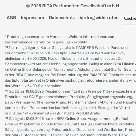
© 2026 BIPA Parfumerien Gesellschaft m.b.H.
AGB
Impressum
Datenschutz
Vertrag widerrufen
Cooki
* Produkt gesponsert vom Hersteller. Weitere Informationen zum
Werbetreibenden direkt beim jeweiligen Produkt.
*³ Nur mit gültiger jö Karte. Gültig auf alle PAMPERS Windeln, Pants und
Feuchttücher. Gutschein für ein tiptoi Starter-Set im Wert von 54.99 €,
einlösbar bis 30.09.2026. Nur ein Gutschein pro Einkauf einlösbar. Der
Sammelwert wird auf der Rechnung angedruckt. Gültig in allen BIPA Filialen
im Online Shop. Solange der Vorrat reicht. Abholung des tiptoi Starter Sets n
in der BIPA Filiale möglich. Bei Retournierung der PAMPERS Einkäufe ist au
das tiptoi Starter-Set in Originalverpackung zu retournieren, andernfalls wir
der Wert iHv 54.99 € einbehalten.
*⁴ Gültig bis 19.08.2026. Ausgenommen "Einfach Preiswert" gekennzeichnete
Produkte, mit SALE gekennzeichnete Produkte, Säuglingsanfangsnahrung,
Baby-Premium-Artikel sowie Pfand. Nicht mit anderen Aktionen und Rabatt
kombinierbar. Preise werden kaufmännisch gerundet. Solange der Vorrat
reicht. Bei 1+1 Aktionen ist das günstigste Produkt gratis.
*⁸ Gültig bis 12.08.2026 nur im BIPA Online Shop. Ausgenommen „Einfach
Preiswert“ gekennzeichnete Produkte, mit SALE gekennzeichnete Produkte,
Säuglingsanfangsnahrung, Fotoprodukte, Gutschein- und Wertkarten, Produ
der Marke “Accessories“, “Tonies“, “Mavie“, preisgebundene Ware, Baby