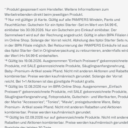
* Produkt gesponsert vom Hersteller. Weitere Informationen zum
Werbetreibenden direkt beim jeweiligen Produkt.
*³ Nur mit gültiger jö Karte. Gültig auf alle PAMPERS Windeln, Pants und
Feuchttücher. Gutschein für ein tiptoi Starter-Set im Wert von 54.99 €,
einlösbar bis 30.09.2026. Nur ein Gutschein pro Einkauf einlösbar. Der
Sammelwert wird auf der Rechnung angedruckt. Gültig in allen BIPA Filialen
im Online Shop. Solange der Vorrat reicht. Abholung des tiptoi Starter Sets n
in der BIPA Filiale möglich. Bei Retournierung der PAMPERS Einkäufe ist au
das tiptoi Starter-Set in Originalverpackung zu retournieren, andernfalls wir
der Wert iHv 54.99 € einbehalten.
*⁴ Gültig bis 19.08.2026. Ausgenommen "Einfach Preiswert" gekennzeichnete
Produkte, mit SALE gekennzeichnete Produkte, Säuglingsanfangsnahrung,
Baby-Premium-Artikel sowie Pfand. Nicht mit anderen Aktionen und Rabatt
kombinierbar. Preise werden kaufmännisch gerundet. Solange der Vorrat
reicht. Bei 1+1 Aktionen ist das günstigste Produkt gratis.
*⁸ Gültig bis 12.08.2026 nur im BIPA Online Shop. Ausgenommen „Einfach
Preiswert“ gekennzeichnete Produkte, mit SALE gekennzeichnete Produkte,
Säuglingsanfangsnahrung, Fotoprodukte, Gutschein- und Wertkarten, Produ
der Marke “Accessories“, “Tonies“, “Mavie“, preisgebundene Ware, Baby
Premium- Artikel sowie Pfand. Nicht mit anderen Rabatten und Aktionen
kombinierbar. Preise werden kaufmännisch gerundet.
*¹⁰ Gültig bis 02.09.2026 nur auf gekennzeichnete Produkte. Nicht mit ander
Rabatten und Aktionen kombinierbar. Preise werden kaufmännisch gerundet
Preisliste der letzten 30 Tage