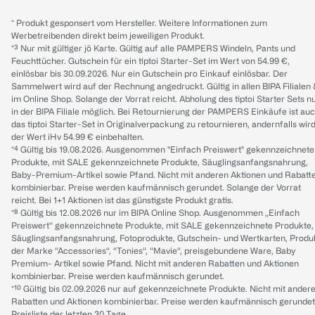
* Produkt gesponsert vom Hersteller. Weitere Informationen zum
Werbetreibenden direkt beim jeweiligen Produkt.
*³ Nur mit gültiger jö Karte. Gültig auf alle PAMPERS Windeln, Pants und
Feuchttücher. Gutschein für ein tiptoi Starter-Set im Wert von 54.99 €,
einlösbar bis 30.09.2026. Nur ein Gutschein pro Einkauf einlösbar. Der
Sammelwert wird auf der Rechnung angedruckt. Gültig in allen BIPA Filialen
im Online Shop. Solange der Vorrat reicht. Abholung des tiptoi Starter Sets n
in der BIPA Filiale möglich. Bei Retournierung der PAMPERS Einkäufe ist au
das tiptoi Starter-Set in Originalverpackung zu retournieren, andernfalls wir
der Wert iHv 54.99 € einbehalten.
*⁴ Gültig bis 19.08.2026. Ausgenommen "Einfach Preiswert" gekennzeichnete
Produkte, mit SALE gekennzeichnete Produkte, Säuglingsanfangsnahrung,
Baby-Premium-Artikel sowie Pfand. Nicht mit anderen Aktionen und Rabatt
kombinierbar. Preise werden kaufmännisch gerundet. Solange der Vorrat
reicht. Bei 1+1 Aktionen ist das günstigste Produkt gratis.
*⁸ Gültig bis 12.08.2026 nur im BIPA Online Shop. Ausgenommen „Einfach
Preiswert“ gekennzeichnete Produkte, mit SALE gekennzeichnete Produkte,
Säuglingsanfangsnahrung, Fotoprodukte, Gutschein- und Wertkarten, Produ
der Marke “Accessories“, “Tonies“, “Mavie“, preisgebundene Ware, Baby
Premium- Artikel sowie Pfand. Nicht mit anderen Rabatten und Aktionen
kombinierbar. Preise werden kaufmännisch gerundet.
*¹⁰ Gültig bis 02.09.2026 nur auf gekennzeichnete Produkte. Nicht mit ander
Rabatten und Aktionen kombinierbar. Preise werden kaufmännisch gerundet
Preisliste der letzten 30 Tage