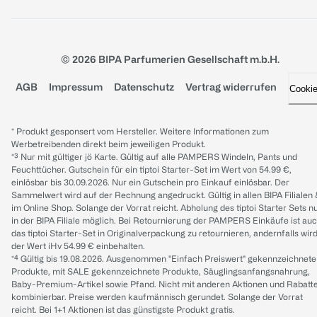
© 2026 BIPA Parfumerien Gesellschaft m.b.H.
AGB
Impressum
Datenschutz
Vertrag widerrufen
Cooki
* Produkt gesponsert vom Hersteller. Weitere Informationen zum
Werbetreibenden direkt beim jeweiligen Produkt.
*³ Nur mit gültiger jö Karte. Gültig auf alle PAMPERS Windeln, Pants und
Feuchttücher. Gutschein für ein tiptoi Starter-Set im Wert von 54.99 €,
einlösbar bis 30.09.2026. Nur ein Gutschein pro Einkauf einlösbar. Der
Sammelwert wird auf der Rechnung angedruckt. Gültig in allen BIPA Filialen
im Online Shop. Solange der Vorrat reicht. Abholung des tiptoi Starter Sets n
in der BIPA Filiale möglich. Bei Retournierung der PAMPERS Einkäufe ist au
das tiptoi Starter-Set in Originalverpackung zu retournieren, andernfalls wir
der Wert iHv 54.99 € einbehalten.
*⁴ Gültig bis 19.08.2026. Ausgenommen "Einfach Preiswert" gekennzeichnete
Produkte, mit SALE gekennzeichnete Produkte, Säuglingsanfangsnahrung,
Baby-Premium-Artikel sowie Pfand. Nicht mit anderen Aktionen und Rabatt
kombinierbar. Preise werden kaufmännisch gerundet. Solange der Vorrat
reicht. Bei 1+1 Aktionen ist das günstigste Produkt gratis.