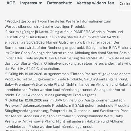
AGB
Impressum
Datenschutz
Vertrag widerrufen
Cooki
* Produkt gesponsert vom Hersteller. Weitere Informationen zum
Werbetreibenden direkt beim jeweiligen Produkt.
*³ Nur mit gültiger jö Karte. Gültig auf alle PAMPERS Windeln, Pants und
Feuchttücher. Gutschein für ein tiptoi Starter-Set im Wert von 54.99 €,
einlösbar bis 30.09.2026. Nur ein Gutschein pro Einkauf einlösbar. Der
Sammelwert wird auf der Rechnung angedruckt. Gültig in allen BIPA Filialen
im Online Shop. Solange der Vorrat reicht. Abholung des tiptoi Starter Sets n
in der BIPA Filiale möglich. Bei Retournierung der PAMPERS Einkäufe ist au
das tiptoi Starter-Set in Originalverpackung zu retournieren, andernfalls wir
der Wert iHv 54.99 € einbehalten.
*⁴ Gültig bis 19.08.2026. Ausgenommen "Einfach Preiswert" gekennzeichnete
Produkte, mit SALE gekennzeichnete Produkte, Säuglingsanfangsnahrung,
Baby-Premium-Artikel sowie Pfand. Nicht mit anderen Aktionen und Rabatt
kombinierbar. Preise werden kaufmännisch gerundet. Solange der Vorrat
reicht. Bei 1+1 Aktionen ist das günstigste Produkt gratis.
*⁸ Gültig bis 12.08.2026 nur im BIPA Online Shop. Ausgenommen „Einfach
Preiswert“ gekennzeichnete Produkte, mit SALE gekennzeichnete Produkte,
Säuglingsanfangsnahrung, Fotoprodukte, Gutschein- und Wertkarten, Produ
der Marke “Accessories“, “Tonies“, “Mavie“, preisgebundene Ware, Baby
Premium- Artikel sowie Pfand. Nicht mit anderen Rabatten und Aktionen
kombinierbar. Preise werden kaufmännisch gerundet.