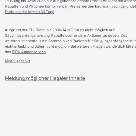
*¹⁰ Gültig bis 02.09.2026 nur auf gekennzeichnete Produkte. Nicht mit ander
Rabatten und Aktionen kombinierbar. Preise werden kaufmännisch gerundet
Preisliste der letzten 30 Tage
Aufgrund der EU-Richtlinie 2006/141/EG ist es nicht möglich auf
Säuglingsanfangsnahrung Rabatte oder andere Aktionen zu geben. Des
weiteren ist ebenfalls ein Sammeln von Punkten für Säuglingsanfangsnahru
nicht erlaubt und daher nicht möglich.
Bei weiteren Fragen wende dich bitte 
das
BIPA Kundenservice
.
MwSt. gesenkt
Meldung möglicher illegaler Inhalte