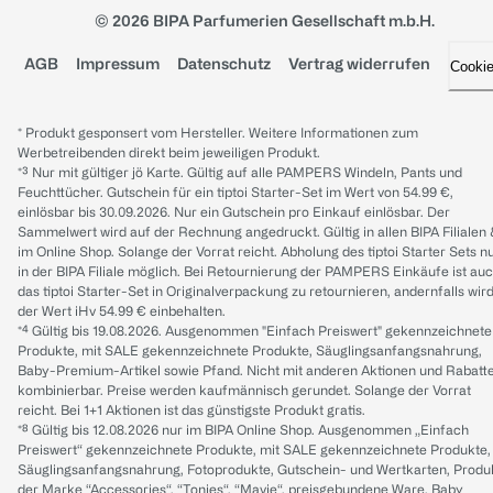
© 2026 BIPA Parfumerien Gesellschaft m.b.H.
AGB
Impressum
Datenschutz
Vertrag widerrufen
Cooki
* Produkt gesponsert vom Hersteller. Weitere Informationen zum
Werbetreibenden direkt beim jeweiligen Produkt.
*³ Nur mit gültiger jö Karte. Gültig auf alle PAMPERS Windeln, Pants und
Feuchttücher. Gutschein für ein tiptoi Starter-Set im Wert von 54.99 €,
einlösbar bis 30.09.2026. Nur ein Gutschein pro Einkauf einlösbar. Der
Sammelwert wird auf der Rechnung angedruckt. Gültig in allen BIPA Filialen
im Online Shop. Solange der Vorrat reicht. Abholung des tiptoi Starter Sets n
in der BIPA Filiale möglich. Bei Retournierung der PAMPERS Einkäufe ist au
das tiptoi Starter-Set in Originalverpackung zu retournieren, andernfalls wir
der Wert iHv 54.99 € einbehalten.
*⁴ Gültig bis 19.08.2026. Ausgenommen "Einfach Preiswert" gekennzeichnete
Produkte, mit SALE gekennzeichnete Produkte, Säuglingsanfangsnahrung,
Baby-Premium-Artikel sowie Pfand. Nicht mit anderen Aktionen und Rabatt
kombinierbar. Preise werden kaufmännisch gerundet. Solange der Vorrat
reicht. Bei 1+1 Aktionen ist das günstigste Produkt gratis.
*⁸ Gültig bis 12.08.2026 nur im BIPA Online Shop. Ausgenommen „Einfach
Preiswert“ gekennzeichnete Produkte, mit SALE gekennzeichnete Produkte,
Säuglingsanfangsnahrung, Fotoprodukte, Gutschein- und Wertkarten, Produ
der Marke “Accessories“, “Tonies“, “Mavie“, preisgebundene Ware, Baby