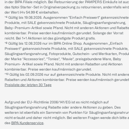
in der BIPA Filiale möglich. Bei Retournierung der PAMPERS Einkäufe ist au
das tiptoi Starter-Set in Originalverpackung zu retournieren, andernfalls wir
der Wert iHv 54.99 € einbehalten.
*⁴ Gültig bis 19.08.2026. Ausgenommen "Einfach Preiswert" gekennzeichnete
Produkte, mit SALE gekennzeichnete Produkte, Säuglingsanfangsnahrung,
Baby-Premium-Artikel sowie Pfand. Nicht mit anderen Aktionen und Rabatt
kombinierbar. Preise werden kaufmännisch gerundet. Solange der Vorrat
reicht. Bei 1+1 Aktionen ist das günstigste Produkt gratis.
*⁸ Gültig bis 12.08.2026 nur im BIPA Online Shop. Ausgenommen „Einfach
Preiswert“ gekennzeichnete Produkte, mit SALE gekennzeichnete Produkte,
Säuglingsanfangsnahrung, Fotoprodukte, Gutschein- und Wertkarten, Produ
der Marke “Accessories“, “Tonies“, “Mavie“, preisgebundene Ware, Baby
Premium- Artikel sowie Pfand. Nicht mit anderen Rabatten und Aktionen
kombinierbar. Preise werden kaufmännisch gerundet.
*¹⁰ Gültig bis 02.09.2026 nur auf gekennzeichnete Produkte. Nicht mit ander
Rabatten und Aktionen kombinierbar. Preise werden kaufmännisch gerundet
Preisliste der letzten 30 Tage
Aufgrund der EU-Richtlinie 2006/141/EG ist es nicht möglich auf
Säuglingsanfangsnahrung Rabatte oder andere Aktionen zu geben. Des
weiteren ist ebenfalls ein Sammeln von Punkten für Säuglingsanfangsnahru
nicht erlaubt und daher nicht möglich.
Bei weiteren Fragen wende dich bitte 
das
BIPA Kundenservice
.