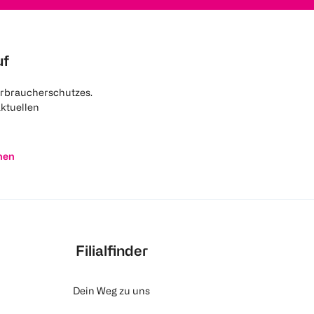
uf
rbraucherschutzes.
aktuellen
nen
Filialfinder
Dein Weg zu uns