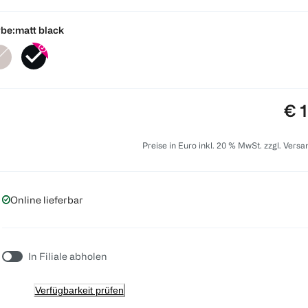
be:
matt black
Pre
€ 
Preise in Euro inkl. 20 % MwSt. zzgl. Vers
Online lieferbar
In Filiale abholen
Verfügbarkeit prüfen