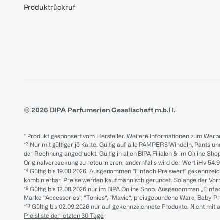
Produktrückruf
© 2026 BIPA Parfumerien Gesellschaft m.b.H.
* Produkt gesponsert vom Hersteller. Weitere Informationen zum Werbe
*³ Nur mit gültiger jö Karte. Gültig auf alle PAMPERS Windeln, Pants un
der Rechnung angedruckt. Gültig in allen BIPA Filialen & im Online Shop
Originalverpackung zu retournieren, andernfalls wird der Wert iHv 54.9
*⁴ Gültig bis 19.08.2026. Ausgenommen "Einfach Preiswert" gekennze
kombinierbar. Preise werden kaufmännisch gerundet. Solange der Vorrat 
*⁸ Gültig bis 12.08.2026 nur im BIPA Online Shop. Ausgenommen „Einf
Marke “Accessories“, “Tonies“, “Mavie“, preisgebundene Ware, Baby P
*¹⁰ Gültig bis 02.09.2026 nur auf gekennzeichnete Produkte. Nicht mi
Preisliste der letzten 30 Tage