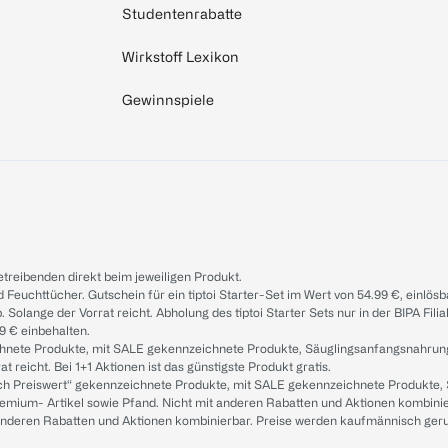
Studentenrabatte
Wirkstoff Lexikon
Gewinnspiele
treibenden direkt beim jeweiligen Produkt.
d Feuchttücher. Gutschein für ein tiptoi Starter-Set im Wert von 54.99 €, einlö
. Solange der Vorrat reicht. Abholung des tiptoi Starter Sets nur in der BIPA Fil
9 € einbehalten.
ichnete Produkte, mit SALE gekennzeichnete Produkte, Säuglingsanfangsnahrun
reicht. Bei 1+1 Aktionen ist das günstigste Produkt gratis.
ach Preiswert“ gekennzeichnete Produkte, mit SALE gekennzeichnete Produkte,
remium- Artikel sowie Pfand. Nicht mit anderen Rabatten und Aktionen kombini
t anderen Rabatten und Aktionen kombinierbar. Preise werden kaufmännisch ger