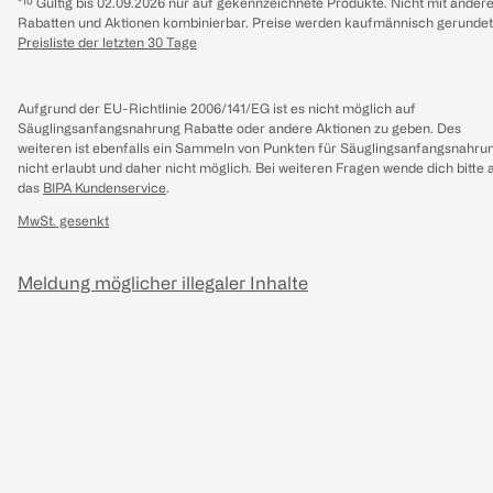
*¹⁰ Gültig bis 02.09.2026 nur auf gekennzeichnete Produkte. Nicht mit ander
Rabatten und Aktionen kombinierbar. Preise werden kaufmännisch gerundet
Preisliste der letzten 30 Tage
Aufgrund der EU-Richtlinie 2006/141/EG ist es nicht möglich auf
Säuglingsanfangsnahrung Rabatte oder andere Aktionen zu geben. Des
weiteren ist ebenfalls ein Sammeln von Punkten für Säuglingsanfangsnahru
nicht erlaubt und daher nicht möglich.
Bei weiteren Fragen wende dich bitte 
das
BIPA Kundenservice
.
MwSt. gesenkt
Meldung möglicher illegaler Inhalte