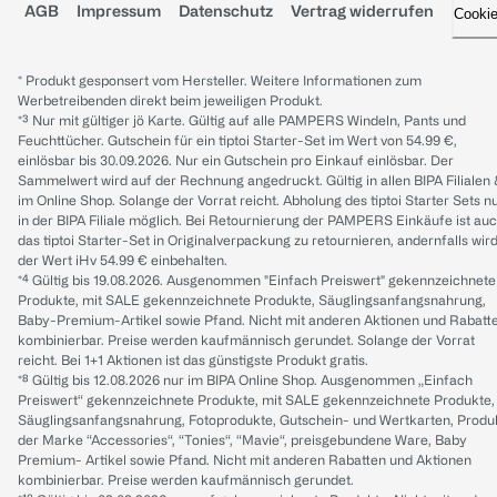
AGB
Impressum
Datenschutz
Vertrag widerrufen
Cooki
* Produkt gesponsert vom Hersteller. Weitere Informationen zum
Werbetreibenden direkt beim jeweiligen Produkt.
*³ Nur mit gültiger jö Karte. Gültig auf alle PAMPERS Windeln, Pants und
Feuchttücher. Gutschein für ein tiptoi Starter-Set im Wert von 54.99 €,
einlösbar bis 30.09.2026. Nur ein Gutschein pro Einkauf einlösbar. Der
Sammelwert wird auf der Rechnung angedruckt. Gültig in allen BIPA Filialen
im Online Shop. Solange der Vorrat reicht. Abholung des tiptoi Starter Sets n
in der BIPA Filiale möglich. Bei Retournierung der PAMPERS Einkäufe ist au
das tiptoi Starter-Set in Originalverpackung zu retournieren, andernfalls wir
der Wert iHv 54.99 € einbehalten.
*⁴ Gültig bis 19.08.2026. Ausgenommen "Einfach Preiswert" gekennzeichnete
Produkte, mit SALE gekennzeichnete Produkte, Säuglingsanfangsnahrung,
Baby-Premium-Artikel sowie Pfand. Nicht mit anderen Aktionen und Rabatt
kombinierbar. Preise werden kaufmännisch gerundet. Solange der Vorrat
reicht. Bei 1+1 Aktionen ist das günstigste Produkt gratis.
*⁸ Gültig bis 12.08.2026 nur im BIPA Online Shop. Ausgenommen „Einfach
Preiswert“ gekennzeichnete Produkte, mit SALE gekennzeichnete Produkte,
Säuglingsanfangsnahrung, Fotoprodukte, Gutschein- und Wertkarten, Produ
der Marke “Accessories“, “Tonies“, “Mavie“, preisgebundene Ware, Baby
Premium- Artikel sowie Pfand. Nicht mit anderen Rabatten und Aktionen
kombinierbar. Preise werden kaufmännisch gerundet.