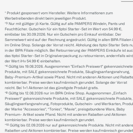
* Produkt gesponsert vom Hersteller. Weitere Informationen zum
Werbetreibenden direkt beim jeweiligen Produkt.
*³ Nur mit gültiger jö Karte. Gültig auf alle PAMPERS Windeln, Pants und
Feuchttücher. Gutschein für ein tiptoi Starter-Set im Wert von 54.99 €,
einlösbar bis 30.09.2026. Nur ein Gutschein pro Einkauf einlösbar. Der
Sammelwert wird auf der Rechnung angedruckt. Gültig in allen BIPA Filialen
im Online Shop. Solange der Vorrat reicht. Abholung des tiptoi Starter Sets n
in der BIPA Filiale möglich. Bei Retournierung der PAMPERS Einkäufe ist au
das tiptoi Starter-Set in Originalverpackung zu retournieren, andernfalls wir
der Wert iHv 54.99 € einbehalten.
*⁴ Gültig bis 19.08.2026. Ausgenommen "Einfach Preiswert" gekennzeichnete
Produkte, mit SALE gekennzeichnete Produkte, Säuglingsanfangsnahrung,
Baby-Premium-Artikel sowie Pfand. Nicht mit anderen Aktionen und Rabatt
kombinierbar. Preise werden kaufmännisch gerundet. Solange der Vorrat
reicht. Bei 1+1 Aktionen ist das günstigste Produkt gratis.
*⁸ Gültig bis 12.08.2026 nur im BIPA Online Shop. Ausgenommen „Einfach
Preiswert“ gekennzeichnete Produkte, mit SALE gekennzeichnete Produkte,
Säuglingsanfangsnahrung, Fotoprodukte, Gutschein- und Wertkarten, Produ
der Marke “Accessories“, “Tonies“, “Mavie“, preisgebundene Ware, Baby
Premium- Artikel sowie Pfand. Nicht mit anderen Rabatten und Aktionen
kombinierbar. Preise werden kaufmännisch gerundet.
*¹⁰ Gültig bis 02.09.2026 nur auf gekennzeichnete Produkte. Nicht mit ander
Rabatten und Aktionen kombinierbar. Preise werden kaufmännisch gerundet