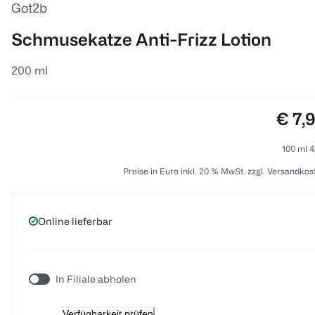
Got2b
Schmusekatze Anti-Frizz Lotion
200 ml
Preis
€ 7,
100 ml 4
Preise in Euro inkl. 20 % MwSt. zzgl. Versandkos
Online lieferbar
In Filiale abholen
Verfügbarkeit prüfen