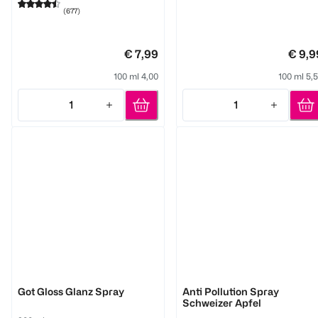
(
677
)
€ 7,99
€ 9,9
100 ml 4,00
100 ml 5,
1
1
Quantity: 1
Quantity: 1
Got2b
RAUSCH
Got Gloss Glanz Spray
Anti Pollution Spray
Schweizer Apfel