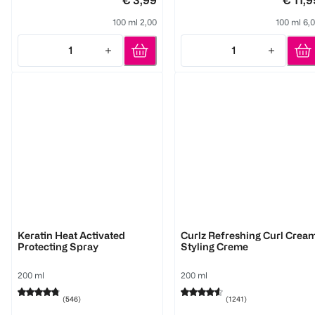
€ 3,99
€ 11,9
100 ml 2,00
100 ml 6,
1
1
Quantity: 1
Quantity: 1
syoss
Got2b
Keratin Heat Activated
Curlz Refreshing Curl Crea
Protecting Spray
Styling Creme
200 ml
200 ml
(
546
)
(
1241
)