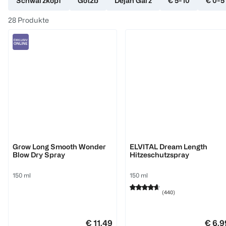
Schwarzkopf
Got2b
Dejan Garz
€ 5-10
€ 0-5
28
Produkte
Umberto Giannini
L'ORÉAL PARIS
Grow Long Smooth Wonder
ELVITAL Dream Length
Blow Dry Spray
Hitzeschutzspray
150 ml
150 ml
(
440
)
€ 11,49
€ 6,9