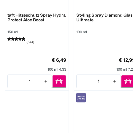
Schwarzkopf
NEQI
taft Hitzeschutz Spray Hydra
Styling Spray Diamond Glas
Protect Aloe Boost
Ultimate
150 ml
180 ml
(
544
)
€ 6,49
€ 12,9
100 ml 4,33
100 ml 7,
1
1
Quantity: 1
Quantity: 1