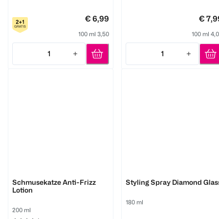
€ 6,99
€ 7,9
100 ml 3,50
100 ml 4,
1
1
Quantity: 1
Quantity: 1
Got2b
NEQI
Schmusekatze Anti-Frizz
Styling Spray Diamond Glas
Lotion
180 ml
200 ml