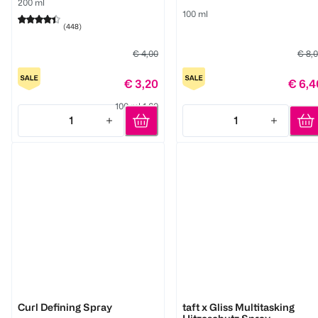
200 ml
100 ml
(
448
)
€ 4,00
€ 8,
€ 3,20
€ 6,4
100 ml 1,60
1
1
Quantity: 1
Quantity: 1
Bali Curls by Hank Ge
Schwarzkopf
Curl Defining Spray
taft x Gliss Multitasking