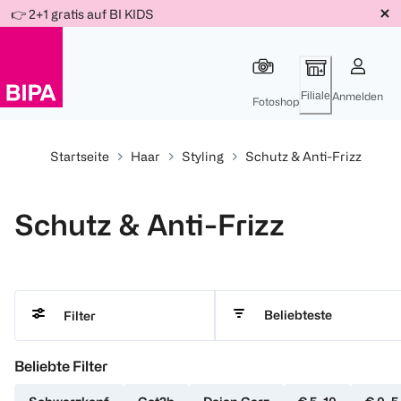
Weiter
👉 2+1 gratis auf BI KIDS
Für
Für
Für
zum
300 Ös
500 Ös
150 Ös
Inhalt
-20%
-10%
-15%
Filiale
Anmelden
Fotoshop
Startseite
Haar
Styling
Schutz & Anti-Frizz
Schutz & Anti-Frizz
Beliebteste
Filter
Beliebte Filter