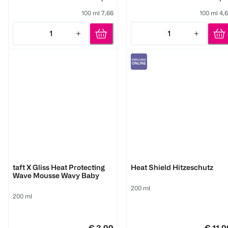
100 ml 7,66
100 ml 4,
1
1
Quantity: 1
Quantity: 1
Schwarzkopf
Umberto Giannini
taft X Gliss Heat Protecting
Heat Shield Hitzeschutz
Wave Mousse Wavy Baby
200 ml
200 ml