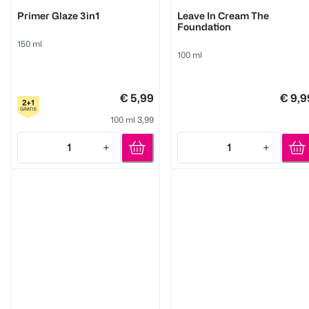
syoss
Dejan Garz
Primer Glaze 3in1
Leave In Cream The
Foundation
150 ml
100 ml
€ 5,99
€ 9,9
100 ml 3,99
1
1
Quantity: 1
Quantity: 1