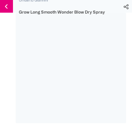
Weiter
Für
Für
Für
zum
300 Ös
500 Ös
150 Ös
Grow Long Smooth Wonder Blow Dry Spray
Inhalt
-20%
-10%
-15%