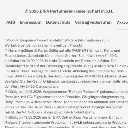
© 2026 BIPA Parfumerien Gesellschaft m.b.H.
AGB
Impressum
Datenschutz
Vertrag widerrufen
Cooki
* Produkt gesponsert vom Hersteller. Weitere Informationen zum
Werbetreibenden direkt beim jeweiligen Produkt.
*³ Nur mit gültiger jö Karte. Gültig auf alle PAMPERS Windeln, Pants und
Feuchttücher. Gutschein für ein tiptoi Starter-Set im Wert von 54.99 €,
einlösbar bis 30.09.2026. Nur ein Gutschein pro Einkauf einlösbar. Der
Sammelwert wird auf der Rechnung angedruckt. Gültig in allen BIPA Filialen
im Online Shop. Solange der Vorrat reicht. Abholung des tiptoi Starter Sets n
in der BIPA Filiale möglich. Bei Retournierung der PAMPERS Einkäufe ist au
das tiptoi Starter-Set in Originalverpackung zu retournieren, andernfalls wir
der Wert iHv 54.99 € einbehalten.
*⁴ Gültig bis 19.08.2026. Ausgenommen "Einfach Preiswert" gekennzeichnete
Produkte, mit SALE gekennzeichnete Produkte, Säuglingsanfangsnahrung,
Baby-Premium-Artikel sowie Pfand. Nicht mit anderen Aktionen und Rabatt
kombinierbar. Preise werden kaufmännisch gerundet. Solange der Vorrat
reicht. Bei 1+1 Aktionen ist das günstigste Produkt gratis.
*⁸ Gültig bis 12.08.2026 nur im BIPA Online Shop. Ausgenommen „Einfach
Preiswert“ gekennzeichnete Produkte, mit SALE gekennzeichnete Produkte,
Säuglingsanfangsnahrung, Fotoprodukte, Gutschein- und Wertkarten, Produ