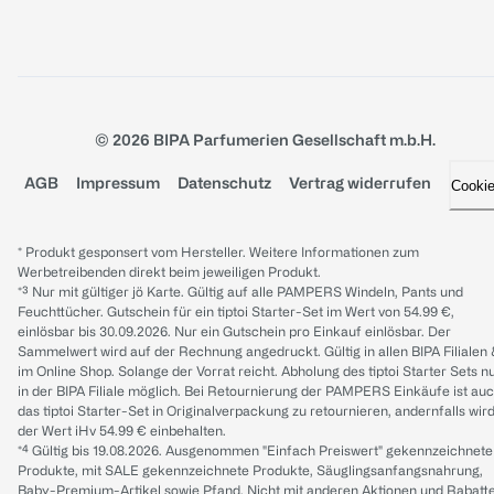
© 2026 BIPA Parfumerien Gesellschaft m.b.H.
AGB
Impressum
Datenschutz
Vertrag widerrufen
Cooki
* Produkt gesponsert vom Hersteller. Weitere Informationen zum
Werbetreibenden direkt beim jeweiligen Produkt.
*³ Nur mit gültiger jö Karte. Gültig auf alle PAMPERS Windeln, Pants und
Feuchttücher. Gutschein für ein tiptoi Starter-Set im Wert von 54.99 €,
einlösbar bis 30.09.2026. Nur ein Gutschein pro Einkauf einlösbar. Der
Sammelwert wird auf der Rechnung angedruckt. Gültig in allen BIPA Filialen
im Online Shop. Solange der Vorrat reicht. Abholung des tiptoi Starter Sets n
in der BIPA Filiale möglich. Bei Retournierung der PAMPERS Einkäufe ist au
das tiptoi Starter-Set in Originalverpackung zu retournieren, andernfalls wir
der Wert iHv 54.99 € einbehalten.
*⁴ Gültig bis 19.08.2026. Ausgenommen "Einfach Preiswert" gekennzeichnete
Produkte, mit SALE gekennzeichnete Produkte, Säuglingsanfangsnahrung,
Baby-Premium-Artikel sowie Pfand. Nicht mit anderen Aktionen und Rabatt