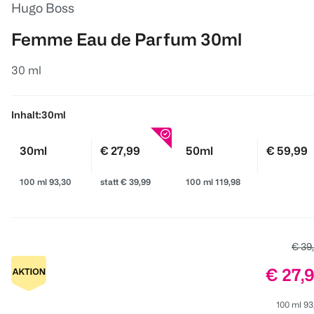
Hugo Boss
Femme Eau de Parfum 30ml
30 ml
Inhalt:
30ml
30ml
€ 27,99
50ml
€ 59,99
100 ml 93,30
statt € 39,99
100 ml 119,98
Alter
€ 39
Preis:
€ 27,
100 ml 93