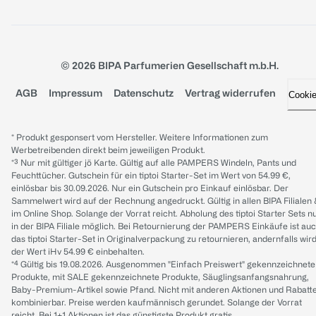
© 2026 BIPA Parfumerien Gesellschaft m.b.H.
AGB
Impressum
Datenschutz
Vertrag widerrufen
Cooki
* Produkt gesponsert vom Hersteller. Weitere Informationen zum
Werbetreibenden direkt beim jeweiligen Produkt.
*³ Nur mit gültiger jö Karte. Gültig auf alle PAMPERS Windeln, Pants und
Feuchttücher. Gutschein für ein tiptoi Starter-Set im Wert von 54.99 €,
einlösbar bis 30.09.2026. Nur ein Gutschein pro Einkauf einlösbar. Der
Sammelwert wird auf der Rechnung angedruckt. Gültig in allen BIPA Filialen
im Online Shop. Solange der Vorrat reicht. Abholung des tiptoi Starter Sets n
in der BIPA Filiale möglich. Bei Retournierung der PAMPERS Einkäufe ist au
das tiptoi Starter-Set in Originalverpackung zu retournieren, andernfalls wir
der Wert iHv 54.99 € einbehalten.
*⁴ Gültig bis 19.08.2026. Ausgenommen "Einfach Preiswert" gekennzeichnete
Produkte, mit SALE gekennzeichnete Produkte, Säuglingsanfangsnahrung,
Baby-Premium-Artikel sowie Pfand. Nicht mit anderen Aktionen und Rabatt
kombinierbar. Preise werden kaufmännisch gerundet. Solange der Vorrat
reicht. Bei 1+1 Aktionen ist das günstigste Produkt gratis.