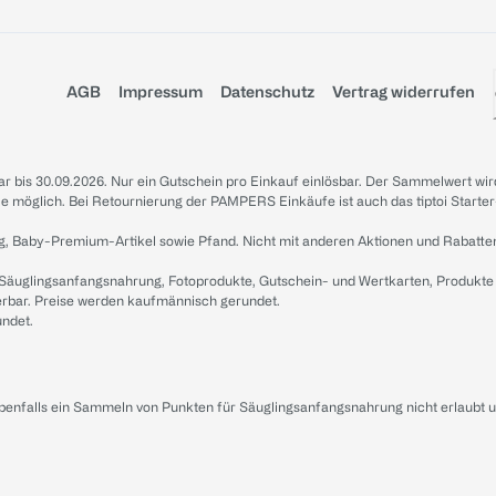
AGB
Impressum
Datenschutz
Vertrag widerrufen
sbar bis 30.09.2026. Nur ein Gutschein pro Einkauf einlösbar. Der Sammelwert wir
iale möglich. Bei Retournierung der PAMPERS Einkäufe ist auch das tiptoi Starter
g, Baby-Premium-Artikel sowie Pfand. Nicht mit anderen Aktionen und Rabatte
 Säuglingsanfangsnahrung, Fotoprodukte, Gutschein- und Wertkarten, Produkte
erbar. Preise werden kaufmännisch gerundet.
undet.
ebenfalls ein Sammeln von Punkten für Säuglingsanfangsnahrung nicht erlaubt 