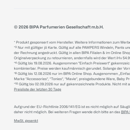
© 2026 BIPA Parfumerien Gesellschaft m.b.H.
* Produkt gesponsert vom Hersteller. Weitere Informationen zum Werbe
*³ Nur mit gültiger jö Karte. Gültig auf alle PAMPERS Windeln, Pants un
der Rechnung angedruckt. Gültig in allen BIPA Filialen & im Online Shop
Originalverpackung zu retournieren, andernfalls wird der Wert iHv 54.9
*⁴ Gültig bis 19.08.2026. Ausgenommen "Einfach Preiswert" gekennze
kombinierbar. Preise werden kaufmännisch gerundet. Solange der Vorrat 
*⁸ Gültig bis 12.08.2026 nur im BIPA Online Shop. Ausgenommen „Einf
Marke “Accessories“, “Tonies“, “Mavie“, preisgebundene Ware, Baby P
*¹⁰ Gültig bis 02.09.2026 nur auf gekennzeichnete Produkte. Nicht mi
Preisliste der letzten 30 Tage
Aufgrund der EU-Richtlinie 2006/141/EG ist es nicht möglich auf Säug
daher nicht möglich.
Bei weiteren Fragen wende dich bitte an das
BIPA
MwSt. gesenkt