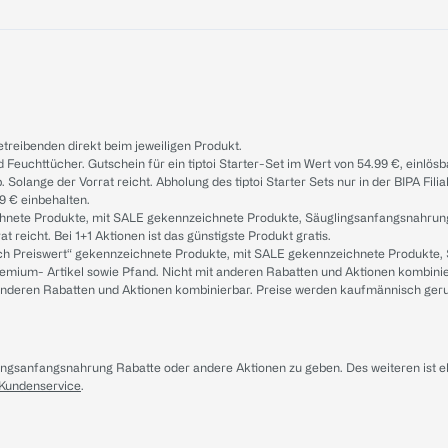
treibenden direkt beim jeweiligen Produkt.
d Feuchttücher. Gutschein für ein tiptoi Starter-Set im Wert von 54.99 €, einlö
. Solange der Vorrat reicht. Abholung des tiptoi Starter Sets nur in der BIPA Fil
9 € einbehalten.
ichnete Produkte, mit SALE gekennzeichnete Produkte, Säuglingsanfangsnahrun
reicht. Bei 1+1 Aktionen ist das günstigste Produkt gratis.
ach Preiswert“ gekennzeichnete Produkte, mit SALE gekennzeichnete Produkte,
remium- Artikel sowie Pfand. Nicht mit anderen Rabatten und Aktionen kombini
t anderen Rabatten und Aktionen kombinierbar. Preise werden kaufmännisch ger
lingsanfangsnahrung Rabatte oder andere Aktionen zu geben. Des weiteren ist 
 Kundenservice
.