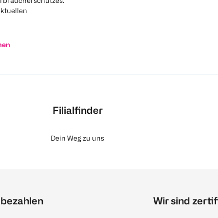
rbraucherschutzes.
aktuellen
nen
Filialfinder
Dein Weg zu uns
 bezahlen
Wir sind zertif