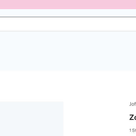
Jof
Z
1 S