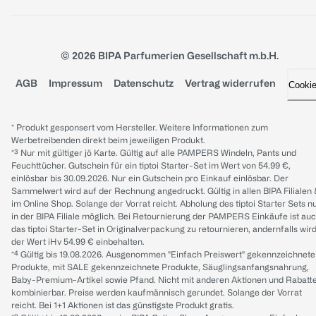
© 2026 BIPA Parfumerien Gesellschaft m.b.H.
AGB
Impressum
Datenschutz
Vertrag widerrufen
Cooki
* Produkt gesponsert vom Hersteller. Weitere Informationen zum
Werbetreibenden direkt beim jeweiligen Produkt.
*³ Nur mit gültiger jö Karte. Gültig auf alle PAMPERS Windeln, Pants und
Feuchttücher. Gutschein für ein tiptoi Starter-Set im Wert von 54.99 €,
einlösbar bis 30.09.2026. Nur ein Gutschein pro Einkauf einlösbar. Der
Sammelwert wird auf der Rechnung angedruckt. Gültig in allen BIPA Filialen
im Online Shop. Solange der Vorrat reicht. Abholung des tiptoi Starter Sets n
in der BIPA Filiale möglich. Bei Retournierung der PAMPERS Einkäufe ist au
das tiptoi Starter-Set in Originalverpackung zu retournieren, andernfalls wir
der Wert iHv 54.99 € einbehalten.
*⁴ Gültig bis 19.08.2026. Ausgenommen "Einfach Preiswert" gekennzeichnete
Produkte, mit SALE gekennzeichnete Produkte, Säuglingsanfangsnahrung,
Baby-Premium-Artikel sowie Pfand. Nicht mit anderen Aktionen und Rabatt
kombinierbar. Preise werden kaufmännisch gerundet. Solange der Vorrat
reicht. Bei 1+1 Aktionen ist das günstigste Produkt gratis.