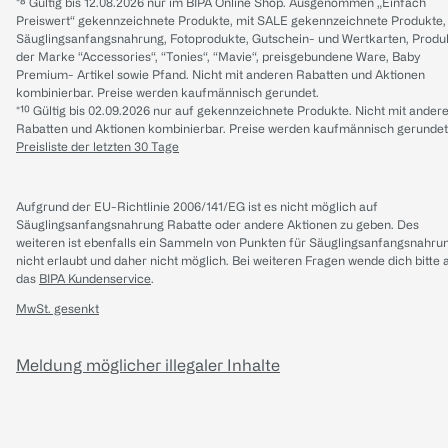
*⁸ Gültig bis 12.08.2026 nur im BIPA Online Shop. Ausgenommen „Einfach
Preiswert“ gekennzeichnete Produkte, mit SALE gekennzeichnete Produkte,
Säuglingsanfangsnahrung, Fotoprodukte, Gutschein- und Wertkarten, Produ
der Marke “Accessories“, “Tonies“, “Mavie“, preisgebundene Ware, Baby
Premium- Artikel sowie Pfand. Nicht mit anderen Rabatten und Aktionen
kombinierbar. Preise werden kaufmännisch gerundet.
*¹⁰ Gültig bis 02.09.2026 nur auf gekennzeichnete Produkte. Nicht mit ander
Rabatten und Aktionen kombinierbar. Preise werden kaufmännisch gerundet
Preisliste der letzten 30 Tage
Aufgrund der EU-Richtlinie 2006/141/EG ist es nicht möglich auf
Säuglingsanfangsnahrung Rabatte oder andere Aktionen zu geben. Des
weiteren ist ebenfalls ein Sammeln von Punkten für Säuglingsanfangsnahru
nicht erlaubt und daher nicht möglich.
Bei weiteren Fragen wende dich bitte 
das
BIPA Kundenservice
.
MwSt. gesenkt
Meldung möglicher illegaler Inhalte