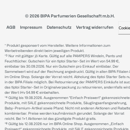
© 2026 BIPA Parfumerien Gesellschaft m.b.H.
AGB
Impressum
Datenschutz
Vertrag widerrufen
Cooki
* Produkt gesponsert vom Hersteller. Weitere Informationen zum
Werbetreibenden direkt beim jeweiligen Produkt.
*³ Nur mit gültiger jö Karte. Gültig auf alle PAMPERS Windeln, Pants und
Feuchttücher. Gutschein für ein tiptoi Starter-Set im Wert von 54.99 €,
einlösbar bis 30.09.2026. Nur ein Gutschein pro Einkauf einlösbar. Der
Sammelwert wird auf der Rechnung angedruckt. Gültig in allen BIPA Filialen
im Online Shop. Solange der Vorrat reicht. Abholung des tiptoi Starter Sets n
in der BIPA Filiale möglich. Bei Retournierung der PAMPERS Einkäufe ist au
das tiptoi Starter-Set in Originalverpackung zu retournieren, andernfalls wir
der Wert iHv 54.99 € einbehalten.
*⁴ Gültig bis 19.08.2026. Ausgenommen "Einfach Preiswert" gekennzeichnete
Produkte, mit SALE gekennzeichnete Produkte, Säuglingsanfangsnahrung,
Baby-Premium-Artikel sowie Pfand. Nicht mit anderen Aktionen und Rabatt
kombinierbar. Preise werden kaufmännisch gerundet. Solange der Vorrat
reicht. Bei 1+1 Aktionen ist das günstigste Produkt gratis.
*⁸ Gültig bis 12.08.2026 nur im BIPA Online Shop. Ausgenommen „Einfach
Preiswert“ gekennzeichnete Produkte, mit SALE gekennzeichnete Produkte,