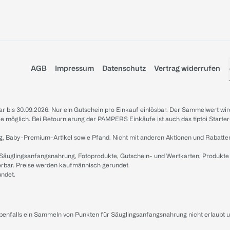
AGB
Impressum
Datenschutz
Vertrag widerrufen
sbar bis 30.09.2026. Nur ein Gutschein pro Einkauf einlösbar. Der Sammelwert wir
iale möglich. Bei Retournierung der PAMPERS Einkäufe ist auch das tiptoi Starter
g, Baby-Premium-Artikel sowie Pfand. Nicht mit anderen Aktionen und Rabatte
 Säuglingsanfangsnahrung, Fotoprodukte, Gutschein- und Wertkarten, Produkte
erbar. Preise werden kaufmännisch gerundet.
undet.
ebenfalls ein Sammeln von Punkten für Säuglingsanfangsnahrung nicht erlaubt 