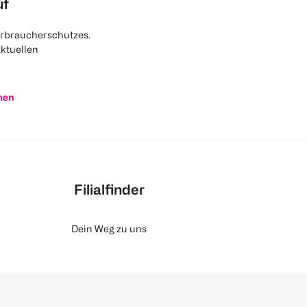
uf
rbraucherschutzes.
aktuellen
nen
Filialfinder
Dein Weg zu uns