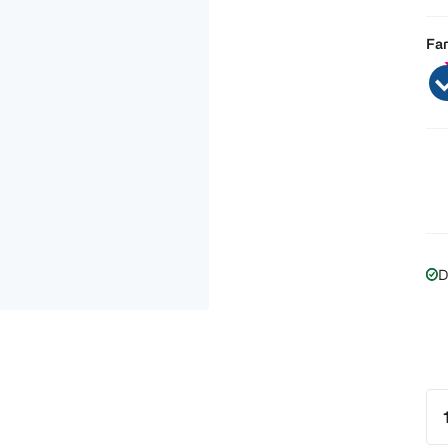
Far
D