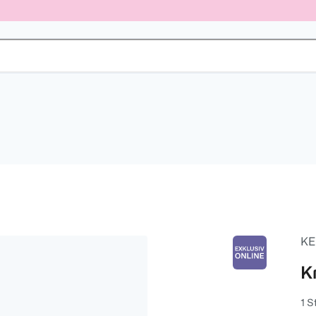
KE
K
1 S