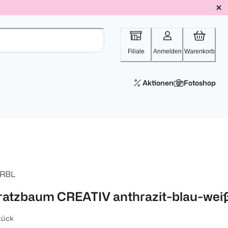
Filiale
Anmelden
Warenkorb
Aktionen
Fotoshop
RBL
ratzbaum CREATIV anthrazit-blau-wei
tück