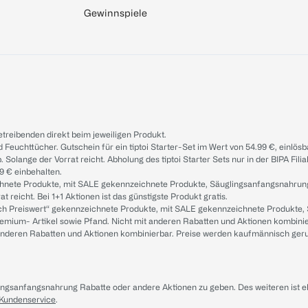
Gewinnspiele
treibenden direkt beim jeweiligen Produkt.
d Feuchttücher. Gutschein für ein tiptoi Starter-Set im Wert von 54.99 €, einlö
. Solange der Vorrat reicht. Abholung des tiptoi Starter Sets nur in der BIPA Fil
9 € einbehalten.
ichnete Produkte, mit SALE gekennzeichnete Produkte, Säuglingsanfangsnahrun
reicht. Bei 1+1 Aktionen ist das günstigste Produkt gratis.
ach Preiswert“ gekennzeichnete Produkte, mit SALE gekennzeichnete Produkte,
remium- Artikel sowie Pfand. Nicht mit anderen Rabatten und Aktionen kombini
t anderen Rabatten und Aktionen kombinierbar. Preise werden kaufmännisch ger
lingsanfangsnahrung Rabatte oder andere Aktionen zu geben. Des weiteren ist 
 Kundenservice
.