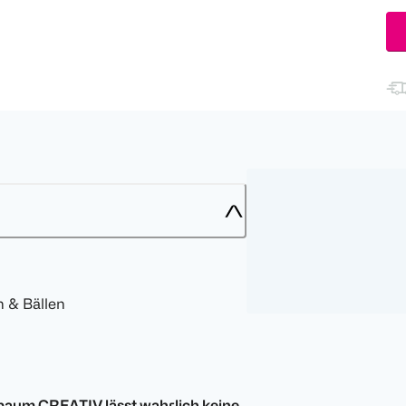
n & Bällen
zbaum CREATIV
lässt wahrlich keine