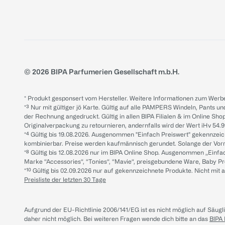
© 2026 BIPA Parfumerien Gesellschaft m.b.H.
* Produkt gesponsert vom Hersteller. Weitere Informationen zum Werbe
*³ Nur mit gültiger jö Karte. Gültig auf alle PAMPERS Windeln, Pants un
der Rechnung angedruckt. Gültig in allen BIPA Filialen & im Online Shop
Originalverpackung zu retournieren, andernfalls wird der Wert iHv 54.9
*⁴ Gültig bis 19.08.2026. Ausgenommen "Einfach Preiswert" gekennze
kombinierbar. Preise werden kaufmännisch gerundet. Solange der Vorrat 
*⁸ Gültig bis 12.08.2026 nur im BIPA Online Shop. Ausgenommen „Einf
Marke “Accessories“, “Tonies“, “Mavie“, preisgebundene Ware, Baby P
*¹⁰ Gültig bis 02.09.2026 nur auf gekennzeichnete Produkte. Nicht mi
Preisliste der letzten 30 Tage
Aufgrund der EU-Richtlinie 2006/141/EG ist es nicht möglich auf Säug
daher nicht möglich.
Bei weiteren Fragen wende dich bitte an das
BIPA