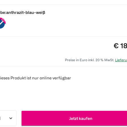
be:
anthrazit-blau-weiß
Prei
€ 1
Preise in Euro inkl. 20 % MwSt.
Lieferu
ieses Produkt ist nur online verfügbar
Jetzt kaufen