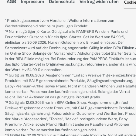
AGB
Impressum
Datenschutz
Vertrag widerrufen
Cooki
* Produkt gesponsert vom Hersteller. Weitere Informationen zum
Werbetreibenden direkt beim jeweiligen Produkt.
*³ Nur mit gültiger jö Karte. Gültig auf alle PAMPERS Windeln, Pants und
Feuchttücher. Gutschein für ein tiptoi Starter-Set im Wert von 54.99 €,
einlösbar bis 30.09.2026. Nur ein Gutschein pro Einkauf einlösbar. Der
Sammelwert wird auf der Rechnung angedruckt. Gültig in allen BIPA Filialen
im Online Shop. Solange der Vorrat reicht. Abholung des tiptoi Starter Sets n
in der BIPA Filiale möglich. Bei Retournierung der PAMPERS Einkäufe ist au
das tiptoi Starter-Set in Originalverpackung zu retournieren, andernfalls wir
der Wert iHv 54.99 € einbehalten.
*⁴ Gültig bis 19.08.2026. Ausgenommen "Einfach Preiswert" gekennzeichnete
Produkte, mit SALE gekennzeichnete Produkte, Säuglingsanfangsnahrung,
Baby-Premium-Artikel sowie Pfand. Nicht mit anderen Aktionen und Rabatt
kombinierbar. Preise werden kaufmännisch gerundet. Solange der Vorrat
reicht. Bei 1+1 Aktionen ist das günstigste Produkt gratis.
*⁸ Gültig bis 12.08.2026 nur im BIPA Online Shop. Ausgenommen „Einfach
Preiswert“ gekennzeichnete Produkte, mit SALE gekennzeichnete Produkte,
Säuglingsanfangsnahrung, Fotoprodukte, Gutschein- und Wertkarten, Produ
der Marke “Accessories“, “Tonies“, “Mavie“, preisgebundene Ware, Baby
Premium- Artikel sowie Pfand. Nicht mit anderen Rabatten und Aktionen
kombinierbar. Preise werden kaufmännisch gerundet.
*¹⁰ Gültig bis 02.09.2026 nur auf gekennzeichnete Produkte. Nicht mit ander