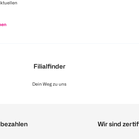
aktuellen
nen
Filialfinder
Dein Weg zu uns
 bezahlen
Wir sind zertif