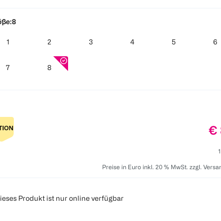
öße:
8
1
2
3
4
5
6
7
8
Pr
€ 
1
Preise in Euro inkl. 20 % MwSt. zzgl. Vers
ieses Produkt ist nur online verfügbar