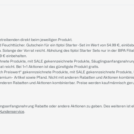
treibenden direkt beim jeweiligen Produkt.
d Feuchttücher. Gutschein für ein tiptoi Starter-Set im Wert von 54.99 €, einlö
. Solange der Vorrat reicht. Abholung des tiptoi Starter Sets nur in der BIPA Fil
9 € einbehalten.
ichnete Produkte, mit SALE gekennzeichnete Produkte, Säuglingsanfangsnahrun
reicht. Bei 1+1 Aktionen ist das günstigste Produkt gratis.
ach Preiswert“ gekennzeichnete Produkte, mit SALE gekennzeichnete Produkte,
remium- Artikel sowie Pfand. Nicht mit anderen Rabatten und Aktionen kombini
t anderen Rabatten und Aktionen kombinierbar. Preise werden kaufmännisch ger
lingsanfangsnahrung Rabatte oder andere Aktionen zu geben. Des weiteren ist 
 Kundenservice
.