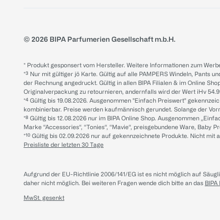
© 2026 BIPA Parfumerien Gesellschaft m.b.H.
* Produkt gesponsert vom Hersteller. Weitere Informationen zum Werbe
*³ Nur mit gültiger jö Karte. Gültig auf alle PAMPERS Windeln, Pants un
der Rechnung angedruckt. Gültig in allen BIPA Filialen & im Online Shop
Originalverpackung zu retournieren, andernfalls wird der Wert iHv 54.9
*⁴ Gültig bis 19.08.2026. Ausgenommen "Einfach Preiswert" gekennze
kombinierbar. Preise werden kaufmännisch gerundet. Solange der Vorrat 
*⁸ Gültig bis 12.08.2026 nur im BIPA Online Shop. Ausgenommen „Einf
Marke “Accessories“, “Tonies“, “Mavie“, preisgebundene Ware, Baby P
*¹⁰ Gültig bis 02.09.2026 nur auf gekennzeichnete Produkte. Nicht mi
Preisliste der letzten 30 Tage
Aufgrund der EU-Richtlinie 2006/141/EG ist es nicht möglich auf Säug
daher nicht möglich.
Bei weiteren Fragen wende dich bitte an das
BIPA
MwSt. gesenkt