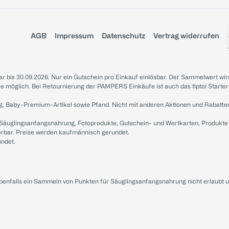
AGB
Impressum
Datenschutz
Vertrag widerrufen
sbar bis 30.09.2026. Nur ein Gutschein pro Einkauf einlösbar. Der Sammelwert wir
iale möglich. Bei Retournierung der PAMPERS Einkäufe ist auch das tiptoi Starter
g, Baby-Premium-Artikel sowie Pfand. Nicht mit anderen Aktionen und Rabatte
 Säuglingsanfangsnahrung, Fotoprodukte, Gutschein- und Wertkarten, Produkte
erbar. Preise werden kaufmännisch gerundet.
undet.
ebenfalls ein Sammeln von Punkten für Säuglingsanfangsnahrung nicht erlaubt 