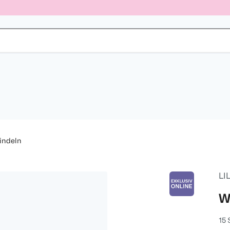
indeln
LI
W
15 