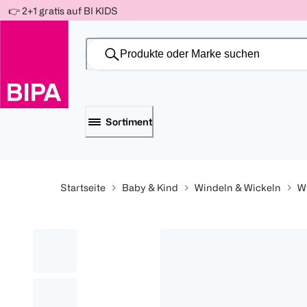
Weiter
👉 2+1 gratis auf BI KIDS
Für
Für
Für
zum
300 Ös
500 Ös
150 Ös
Inhalt
-20%
-10%
-15%
Sortiment
Startseite
Baby & Kind
Windeln & Wickeln
W