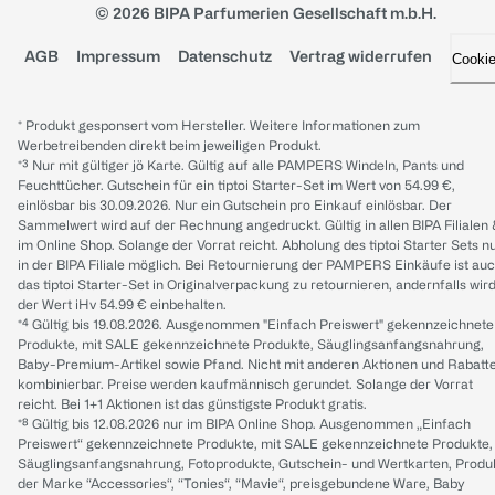
© 2026 BIPA Parfumerien Gesellschaft m.b.H.
AGB
Impressum
Datenschutz
Vertrag widerrufen
Cooki
* Produkt gesponsert vom Hersteller. Weitere Informationen zum
Werbetreibenden direkt beim jeweiligen Produkt.
*³ Nur mit gültiger jö Karte. Gültig auf alle PAMPERS Windeln, Pants und
Feuchttücher. Gutschein für ein tiptoi Starter-Set im Wert von 54.99 €,
einlösbar bis 30.09.2026. Nur ein Gutschein pro Einkauf einlösbar. Der
Sammelwert wird auf der Rechnung angedruckt. Gültig in allen BIPA Filialen
im Online Shop. Solange der Vorrat reicht. Abholung des tiptoi Starter Sets n
in der BIPA Filiale möglich. Bei Retournierung der PAMPERS Einkäufe ist au
das tiptoi Starter-Set in Originalverpackung zu retournieren, andernfalls wir
der Wert iHv 54.99 € einbehalten.
*⁴ Gültig bis 19.08.2026. Ausgenommen "Einfach Preiswert" gekennzeichnete
Produkte, mit SALE gekennzeichnete Produkte, Säuglingsanfangsnahrung,
Baby-Premium-Artikel sowie Pfand. Nicht mit anderen Aktionen und Rabatt
kombinierbar. Preise werden kaufmännisch gerundet. Solange der Vorrat
reicht. Bei 1+1 Aktionen ist das günstigste Produkt gratis.
*⁸ Gültig bis 12.08.2026 nur im BIPA Online Shop. Ausgenommen „Einfach
Preiswert“ gekennzeichnete Produkte, mit SALE gekennzeichnete Produkte,
Säuglingsanfangsnahrung, Fotoprodukte, Gutschein- und Wertkarten, Produ
der Marke “Accessories“, “Tonies“, “Mavie“, preisgebundene Ware, Baby