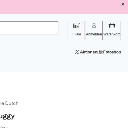
Filiale
Anmelden
Warenkorb
Aktionen
Fotoshop
tle Dutch
uggy
tück