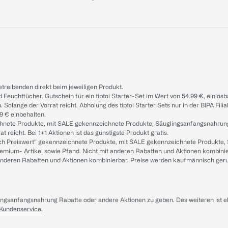
treibenden direkt beim jeweiligen Produkt.
d Feuchttücher. Gutschein für ein tiptoi Starter-Set im Wert von 54.99 €, einlö
. Solange der Vorrat reicht. Abholung des tiptoi Starter Sets nur in der BIPA Fil
9 € einbehalten.
ichnete Produkte, mit SALE gekennzeichnete Produkte, Säuglingsanfangsnahrun
reicht. Bei 1+1 Aktionen ist das günstigste Produkt gratis.
ach Preiswert“ gekennzeichnete Produkte, mit SALE gekennzeichnete Produkte,
remium- Artikel sowie Pfand. Nicht mit anderen Rabatten und Aktionen kombini
t anderen Rabatten und Aktionen kombinierbar. Preise werden kaufmännisch ger
lingsanfangsnahrung Rabatte oder andere Aktionen zu geben. Des weiteren ist 
 Kundenservice
.