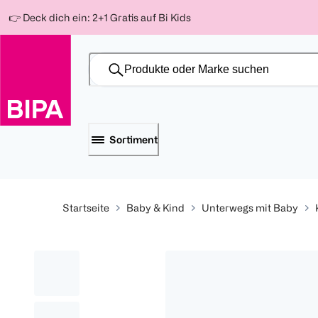
Weiter
Für
Für
Für
👉 Deck dich ein: 2+1 Gratis auf Bi Kids
zum
300 Ös
500 Ös
150 Ös
Inhalt
-20%
-10%
-15%
Sortiment
Startseite
Baby & Kind
Unterwegs mit Baby