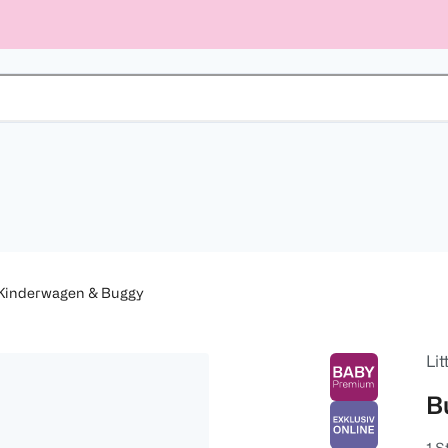
Kinderwagen & Buggy
Lit
B
1 S