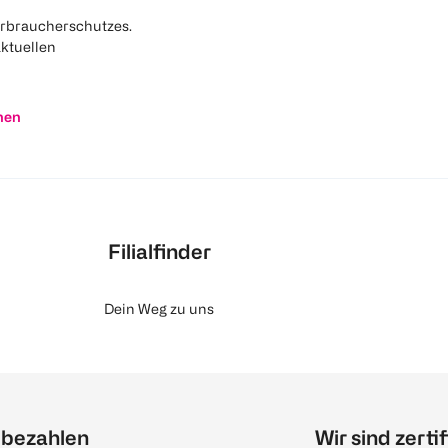
rbraucherschutzes.
aktuellen
nen
Filialfinder
Dein Weg zu uns
 bezahlen
Wir sind zertif