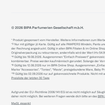
© 2026 BIPA Parfumerien Gesellschaft m.b.H.
* Produkt gesponsert vom Hersteller. Weitere Informationen zum Werbe
*³ Nur mit gültiger jö Karte. Gültig auf alle PAMPERS Windeln, Pants un
der Rechnung angedruckt. Gültig in allen BIPA Filialen & im Online Shop
Originalverpackung zu retournieren, andernfalls wird der Wert iHv 54.9
*⁴ Gültig bis 19.08.2026. Ausgenommen "Einfach Preiswert" gekennze
kombinierbar. Preise werden kaufmännisch gerundet. Solange der Vorrat 
*⁸ Gültig bis 12.08.2026 nur im BIPA Online Shop. Ausgenommen „Einf
Marke “Accessories“, “Tonies“, “Mavie“, preisgebundene Ware, Baby P
*¹⁰ Gültig bis 02.09.2026 nur auf gekennzeichnete Produkte. Nicht mi
Preisliste der letzten 30 Tage
Aufgrund der EU-Richtlinie 2006/141/EG ist es nicht möglich auf Säug
daher nicht möglich.
Bei weiteren Fragen wende dich bitte an das
BIPA
MwSt. gesenkt