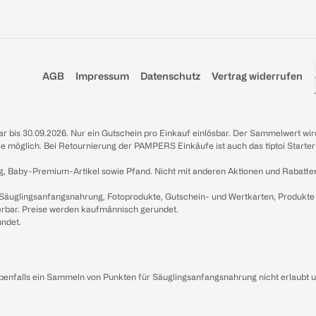
AGB
Impressum
Datenschutz
Vertrag widerrufen
sbar bis 30.09.2026. Nur ein Gutschein pro Einkauf einlösbar. Der Sammelwert wir
iale möglich. Bei Retournierung der PAMPERS Einkäufe ist auch das tiptoi Starter
g, Baby-Premium-Artikel sowie Pfand. Nicht mit anderen Aktionen und Rabatte
 Säuglingsanfangsnahrung, Fotoprodukte, Gutschein- und Wertkarten, Produkte
erbar. Preise werden kaufmännisch gerundet.
undet.
ebenfalls ein Sammeln von Punkten für Säuglingsanfangsnahrung nicht erlaubt 