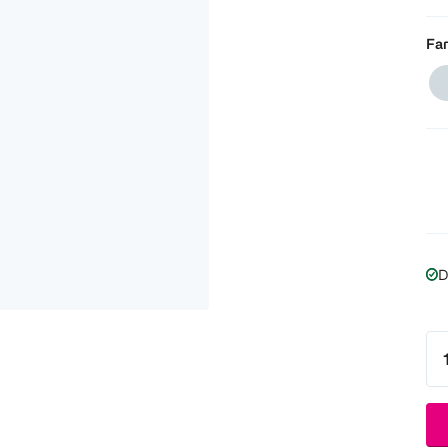
Far
D