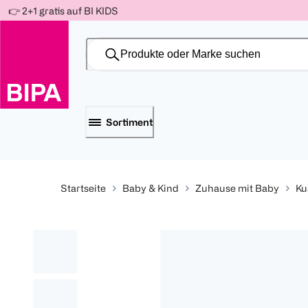
Weiter
👉 2+1 gratis auf BI KIDS
Für
Für
Für
zum
300 Ös
500 Ös
150 Ös
Inhalt
-20%
-10%
-15%
Sortiment
Startseite
Baby & Kind
Zuhause mit Baby
Ku