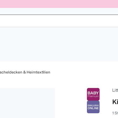
scheldecken & Heimtextilien
Lit
K
1 S