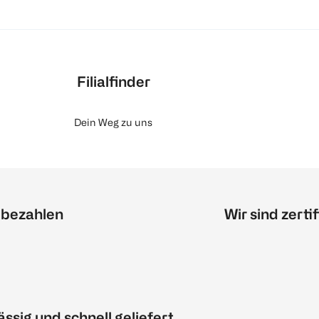
Filialfinder
Dein Weg zu uns
 bezahlen
Wir sind zertif
ässig und schnell geliefert