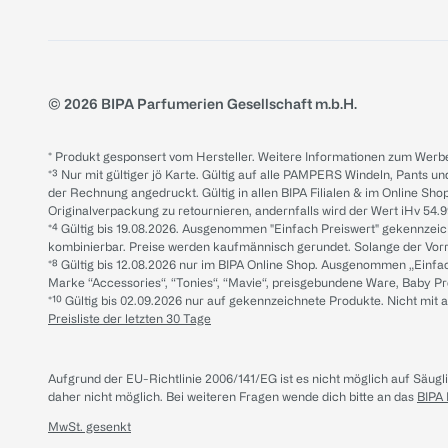
© 2026 BIPA Parfumerien Gesellschaft m.b.H.
* Produkt gesponsert vom Hersteller. Weitere Informationen zum Werbe
*³ Nur mit gültiger jö Karte. Gültig auf alle PAMPERS Windeln, Pants un
der Rechnung angedruckt. Gültig in allen BIPA Filialen & im Online Shop
Originalverpackung zu retournieren, andernfalls wird der Wert iHv 54.9
*⁴ Gültig bis 19.08.2026. Ausgenommen "Einfach Preiswert" gekennze
kombinierbar. Preise werden kaufmännisch gerundet. Solange der Vorrat 
*⁸ Gültig bis 12.08.2026 nur im BIPA Online Shop. Ausgenommen „Einf
Marke “Accessories“, “Tonies“, “Mavie“, preisgebundene Ware, Baby P
*¹⁰ Gültig bis 02.09.2026 nur auf gekennzeichnete Produkte. Nicht mi
Preisliste der letzten 30 Tage
Aufgrund der EU-Richtlinie 2006/141/EG ist es nicht möglich auf Säug
daher nicht möglich.
Bei weiteren Fragen wende dich bitte an das
BIPA
MwSt. gesenkt