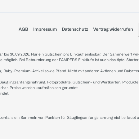
AGB
Impressum
Datenschutz
Vertrag widerrufen
sbar bis 30.09.2026. Nur ein Gutschein pro Einkauf einlösbar. Der Sammelwert wir
iale möglich. Bei Retournierung der PAMPERS Einkäufe ist auch das tiptoi Starter
g, Baby-Premium-Artikel sowie Pfand. Nicht mit anderen Aktionen und Rabatte
 Säuglingsanfangsnahrung, Fotoprodukte, Gutschein- und Wertkarten, Produkte
erbar. Preise werden kaufmännisch gerundet.
undet.
ebenfalls ein Sammeln von Punkten für Säuglingsanfangsnahrung nicht erlaubt 