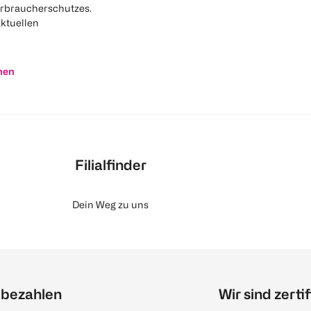
rbraucherschutzes.
aktuellen
nen
Filialfinder
Dein Weg zu uns
 bezahlen
Wir sind zertif