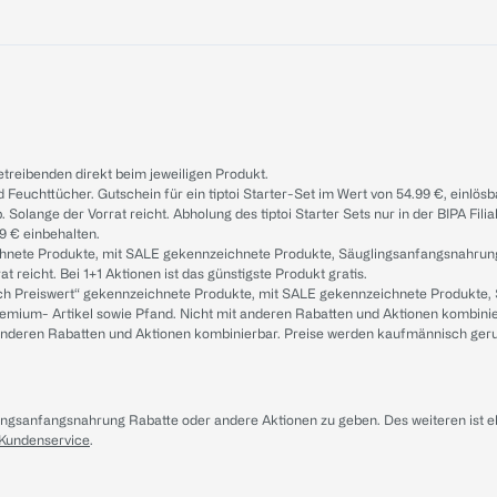
treibenden direkt beim jeweiligen Produkt.
d Feuchttücher. Gutschein für ein tiptoi Starter-Set im Wert von 54.99 €, einlö
. Solange der Vorrat reicht. Abholung des tiptoi Starter Sets nur in der BIPA Fil
9 € einbehalten.
ichnete Produkte, mit SALE gekennzeichnete Produkte, Säuglingsanfangsnahrun
reicht. Bei 1+1 Aktionen ist das günstigste Produkt gratis.
ach Preiswert“ gekennzeichnete Produkte, mit SALE gekennzeichnete Produkte,
remium- Artikel sowie Pfand. Nicht mit anderen Rabatten und Aktionen kombini
t anderen Rabatten und Aktionen kombinierbar. Preise werden kaufmännisch ger
lingsanfangsnahrung Rabatte oder andere Aktionen zu geben. Des weiteren ist 
 Kundenservice
.