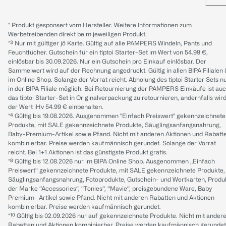
* Produkt gesponsert vom Hersteller. Weitere Informationen zum
Werbetreibenden direkt beim jeweiligen Produkt.
*³ Nur mit gültiger jö Karte. Gültig auf alle PAMPERS Windeln, Pants und
Feuchttücher. Gutschein für ein tiptoi Starter-Set im Wert von 54.99 €,
einlösbar bis 30.09.2026. Nur ein Gutschein pro Einkauf einlösbar. Der
Sammelwert wird auf der Rechnung angedruckt. Gültig in allen BIPA Filialen
im Online Shop. Solange der Vorrat reicht. Abholung des tiptoi Starter Sets n
in der BIPA Filiale möglich. Bei Retournierung der PAMPERS Einkäufe ist au
das tiptoi Starter-Set in Originalverpackung zu retournieren, andernfalls wir
der Wert iHv 54.99 € einbehalten.
*⁴ Gültig bis 19.08.2026. Ausgenommen "Einfach Preiswert" gekennzeichnete
Produkte, mit SALE gekennzeichnete Produkte, Säuglingsanfangsnahrung,
Baby-Premium-Artikel sowie Pfand. Nicht mit anderen Aktionen und Rabatt
kombinierbar. Preise werden kaufmännisch gerundet. Solange der Vorrat
reicht. Bei 1+1 Aktionen ist das günstigste Produkt gratis.
*⁸ Gültig bis 12.08.2026 nur im BIPA Online Shop. Ausgenommen „Einfach
Preiswert“ gekennzeichnete Produkte, mit SALE gekennzeichnete Produkte,
Säuglingsanfangsnahrung, Fotoprodukte, Gutschein- und Wertkarten, Produ
der Marke “Accessories“, “Tonies“, “Mavie“, preisgebundene Ware, Baby
Premium- Artikel sowie Pfand. Nicht mit anderen Rabatten und Aktionen
kombinierbar. Preise werden kaufmännisch gerundet.
*¹⁰ Gültig bis 02.09.2026 nur auf gekennzeichnete Produkte. Nicht mit ander
Rabatten und Aktionen kombinierbar. Preise werden kaufmännisch gerundet