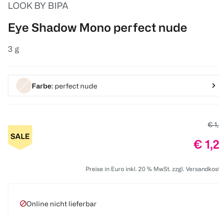
LOOK BY BIPA
Eye Shadow Mono perfect nude
3 g
Farbe
: perfect nude
Alt
€ 1
Prei
€ 1,
Preise in Euro inkl. 20 % MwSt. zzgl. Versandkos
Online nicht lieferbar