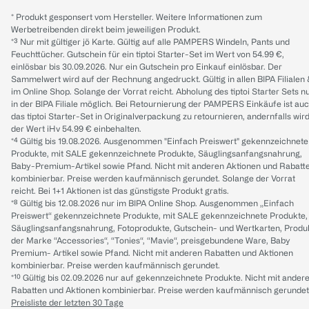
* Produkt gesponsert vom Hersteller. Weitere Informationen zum
Werbetreibenden direkt beim jeweiligen Produkt.
*³ Nur mit gültiger jö Karte. Gültig auf alle PAMPERS Windeln, Pants und
Feuchttücher. Gutschein für ein tiptoi Starter-Set im Wert von 54.99 €,
einlösbar bis 30.09.2026. Nur ein Gutschein pro Einkauf einlösbar. Der
Sammelwert wird auf der Rechnung angedruckt. Gültig in allen BIPA Filialen
im Online Shop. Solange der Vorrat reicht. Abholung des tiptoi Starter Sets n
in der BIPA Filiale möglich. Bei Retournierung der PAMPERS Einkäufe ist au
das tiptoi Starter-Set in Originalverpackung zu retournieren, andernfalls wir
der Wert iHv 54.99 € einbehalten.
*⁴ Gültig bis 19.08.2026. Ausgenommen "Einfach Preiswert" gekennzeichnete
Produkte, mit SALE gekennzeichnete Produkte, Säuglingsanfangsnahrung,
Baby-Premium-Artikel sowie Pfand. Nicht mit anderen Aktionen und Rabatt
kombinierbar. Preise werden kaufmännisch gerundet. Solange der Vorrat
reicht. Bei 1+1 Aktionen ist das günstigste Produkt gratis.
*⁸ Gültig bis 12.08.2026 nur im BIPA Online Shop. Ausgenommen „Einfach
Preiswert“ gekennzeichnete Produkte, mit SALE gekennzeichnete Produkte,
Säuglingsanfangsnahrung, Fotoprodukte, Gutschein- und Wertkarten, Produ
der Marke “Accessories“, “Tonies“, “Mavie“, preisgebundene Ware, Baby
Premium- Artikel sowie Pfand. Nicht mit anderen Rabatten und Aktionen
kombinierbar. Preise werden kaufmännisch gerundet.
*¹⁰ Gültig bis 02.09.2026 nur auf gekennzeichnete Produkte. Nicht mit ander
Rabatten und Aktionen kombinierbar. Preise werden kaufmännisch gerundet
Preisliste der letzten 30 Tage