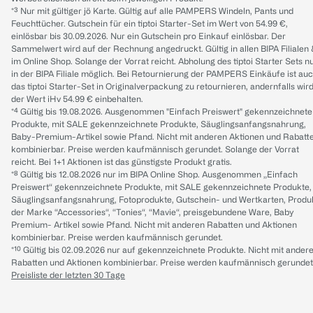
*³ Nur mit gültiger jö Karte. Gültig auf alle PAMPERS Windeln, Pants und
Feuchttücher. Gutschein für ein tiptoi Starter-Set im Wert von 54.99 €,
einlösbar bis 30.09.2026. Nur ein Gutschein pro Einkauf einlösbar. Der
Sammelwert wird auf der Rechnung angedruckt. Gültig in allen BIPA Filialen
im Online Shop. Solange der Vorrat reicht. Abholung des tiptoi Starter Sets n
in der BIPA Filiale möglich. Bei Retournierung der PAMPERS Einkäufe ist au
das tiptoi Starter-Set in Originalverpackung zu retournieren, andernfalls wir
der Wert iHv 54.99 € einbehalten.
*⁴ Gültig bis 19.08.2026. Ausgenommen "Einfach Preiswert" gekennzeichnete
Produkte, mit SALE gekennzeichnete Produkte, Säuglingsanfangsnahrung,
Baby-Premium-Artikel sowie Pfand. Nicht mit anderen Aktionen und Rabatt
kombinierbar. Preise werden kaufmännisch gerundet. Solange der Vorrat
reicht. Bei 1+1 Aktionen ist das günstigste Produkt gratis.
*⁸ Gültig bis 12.08.2026 nur im BIPA Online Shop. Ausgenommen „Einfach
Preiswert“ gekennzeichnete Produkte, mit SALE gekennzeichnete Produkte,
Säuglingsanfangsnahrung, Fotoprodukte, Gutschein- und Wertkarten, Produ
der Marke “Accessories“, “Tonies“, “Mavie“, preisgebundene Ware, Baby
Premium- Artikel sowie Pfand. Nicht mit anderen Rabatten und Aktionen
kombinierbar. Preise werden kaufmännisch gerundet.
*¹⁰ Gültig bis 02.09.2026 nur auf gekennzeichnete Produkte. Nicht mit ander
Rabatten und Aktionen kombinierbar. Preise werden kaufmännisch gerundet
Preisliste der letzten 30 Tage