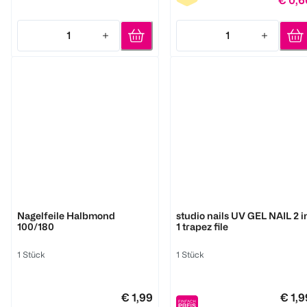
€ 0,6
1
1
Quantity: 1
Quantity: 1
Semilac
essence
Nagelfeile Halbmond
studio nails UV GEL NAIL 2 i
100/180
1 trapez file
1 Stück
1 Stück
€ 1,99
€ 1,9