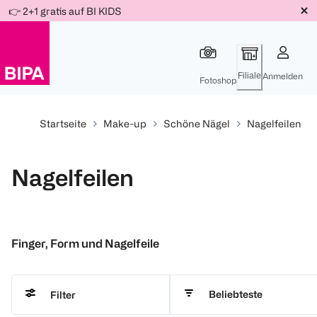
Weiter
👉 2+1 gratis auf BI KIDS
Für
Für
Für
zum
300 Ös
500 Ös
150 Ös
Inhalt
-20%
-10%
-15%
Filiale
Anmelden
Fotoshop
Startseite
Make-up
Schöne Nägel
Nagelfeilen
Nagelfeilen
Finger, Form und Nagelfeile
Beliebteste
Filter