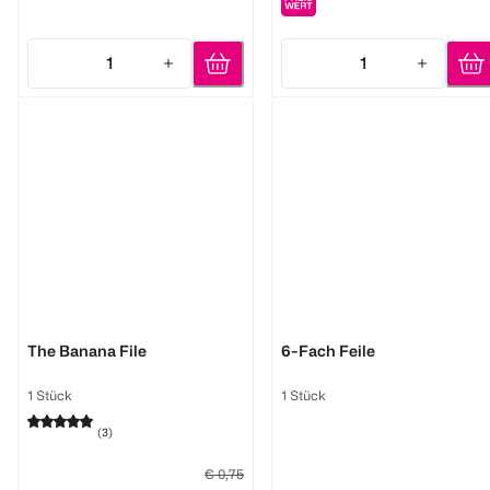
1
1
Quantity: 1
Quantity: 1
essence
LOOK BY BIPA
The Banana File
6-Fach Feile
1 Stück
1 Stück
(
3
)
€ 0,75