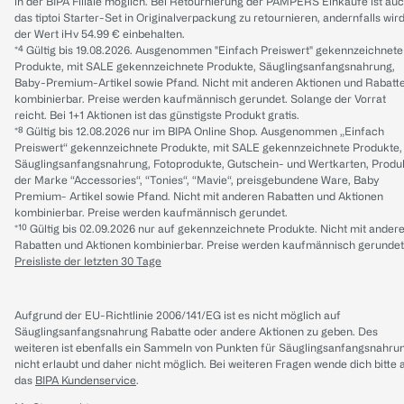
in der BIPA Filiale möglich. Bei Retournierung der PAMPERS Einkäufe ist au
das tiptoi Starter-Set in Originalverpackung zu retournieren, andernfalls wir
der Wert iHv 54.99 € einbehalten.
*⁴ Gültig bis 19.08.2026. Ausgenommen "Einfach Preiswert" gekennzeichnete
Produkte, mit SALE gekennzeichnete Produkte, Säuglingsanfangsnahrung,
Baby-Premium-Artikel sowie Pfand. Nicht mit anderen Aktionen und Rabatt
kombinierbar. Preise werden kaufmännisch gerundet. Solange der Vorrat
reicht. Bei 1+1 Aktionen ist das günstigste Produkt gratis.
*⁸ Gültig bis 12.08.2026 nur im BIPA Online Shop. Ausgenommen „Einfach
Preiswert“ gekennzeichnete Produkte, mit SALE gekennzeichnete Produkte,
Säuglingsanfangsnahrung, Fotoprodukte, Gutschein- und Wertkarten, Produ
der Marke “Accessories“, “Tonies“, “Mavie“, preisgebundene Ware, Baby
Premium- Artikel sowie Pfand. Nicht mit anderen Rabatten und Aktionen
kombinierbar. Preise werden kaufmännisch gerundet.
*¹⁰ Gültig bis 02.09.2026 nur auf gekennzeichnete Produkte. Nicht mit ander
Rabatten und Aktionen kombinierbar. Preise werden kaufmännisch gerundet
Preisliste der letzten 30 Tage
Aufgrund der EU-Richtlinie 2006/141/EG ist es nicht möglich auf
Säuglingsanfangsnahrung Rabatte oder andere Aktionen zu geben. Des
weiteren ist ebenfalls ein Sammeln von Punkten für Säuglingsanfangsnahru
nicht erlaubt und daher nicht möglich.
Bei weiteren Fragen wende dich bitte 
das
BIPA Kundenservice
.