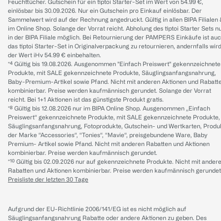
Feuchttücher. Gutschein für ein tiptoi Starter-Set im Wert von 54.99 €,
einlösbar bis 30.09.2026. Nur ein Gutschein pro Einkauf einlösbar. Der
Sammelwert wird auf der Rechnung angedruckt. Gültig in allen BIPA Filialen
im Online Shop. Solange der Vorrat reicht. Abholung des tiptoi Starter Sets n
in der BIPA Filiale möglich. Bei Retournierung der PAMPERS Einkäufe ist au
das tiptoi Starter-Set in Originalverpackung zu retournieren, andernfalls wir
der Wert iHv 54.99 € einbehalten.
*⁴ Gültig bis 19.08.2026. Ausgenommen "Einfach Preiswert" gekennzeichnete
Produkte, mit SALE gekennzeichnete Produkte, Säuglingsanfangsnahrung,
Baby-Premium-Artikel sowie Pfand. Nicht mit anderen Aktionen und Rabatt
kombinierbar. Preise werden kaufmännisch gerundet. Solange der Vorrat
reicht. Bei 1+1 Aktionen ist das günstigste Produkt gratis.
*⁸ Gültig bis 12.08.2026 nur im BIPA Online Shop. Ausgenommen „Einfach
Preiswert“ gekennzeichnete Produkte, mit SALE gekennzeichnete Produkte,
Säuglingsanfangsnahrung, Fotoprodukte, Gutschein- und Wertkarten, Produ
der Marke “Accessories“, “Tonies“, “Mavie“, preisgebundene Ware, Baby
Premium- Artikel sowie Pfand. Nicht mit anderen Rabatten und Aktionen
kombinierbar. Preise werden kaufmännisch gerundet.
*¹⁰ Gültig bis 02.09.2026 nur auf gekennzeichnete Produkte. Nicht mit ander
Rabatten und Aktionen kombinierbar. Preise werden kaufmännisch gerundet
Preisliste der letzten 30 Tage
Aufgrund der EU-Richtlinie 2006/141/EG ist es nicht möglich auf
Säuglingsanfangsnahrung Rabatte oder andere Aktionen zu geben. Des