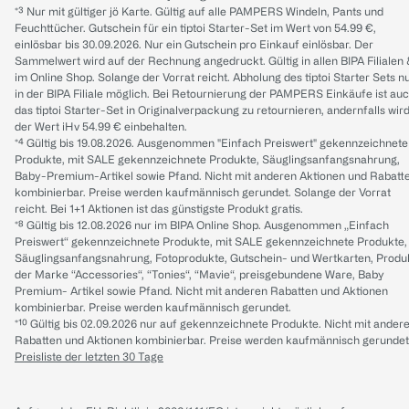
*³ Nur mit gültiger jö Karte. Gültig auf alle PAMPERS Windeln, Pants und
Feuchttücher. Gutschein für ein tiptoi Starter-Set im Wert von 54.99 €,
einlösbar bis 30.09.2026. Nur ein Gutschein pro Einkauf einlösbar. Der
Sammelwert wird auf der Rechnung angedruckt. Gültig in allen BIPA Filialen
im Online Shop. Solange der Vorrat reicht. Abholung des tiptoi Starter Sets n
in der BIPA Filiale möglich. Bei Retournierung der PAMPERS Einkäufe ist au
das tiptoi Starter-Set in Originalverpackung zu retournieren, andernfalls wir
der Wert iHv 54.99 € einbehalten.
*⁴ Gültig bis 19.08.2026. Ausgenommen "Einfach Preiswert" gekennzeichnete
Produkte, mit SALE gekennzeichnete Produkte, Säuglingsanfangsnahrung,
Baby-Premium-Artikel sowie Pfand. Nicht mit anderen Aktionen und Rabatt
kombinierbar. Preise werden kaufmännisch gerundet. Solange der Vorrat
reicht. Bei 1+1 Aktionen ist das günstigste Produkt gratis.
*⁸ Gültig bis 12.08.2026 nur im BIPA Online Shop. Ausgenommen „Einfach
Preiswert“ gekennzeichnete Produkte, mit SALE gekennzeichnete Produkte,
Säuglingsanfangsnahrung, Fotoprodukte, Gutschein- und Wertkarten, Produ
der Marke “Accessories“, “Tonies“, “Mavie“, preisgebundene Ware, Baby
Premium- Artikel sowie Pfand. Nicht mit anderen Rabatten und Aktionen
kombinierbar. Preise werden kaufmännisch gerundet.
*¹⁰ Gültig bis 02.09.2026 nur auf gekennzeichnete Produkte. Nicht mit ander
Rabatten und Aktionen kombinierbar. Preise werden kaufmännisch gerundet
Preisliste der letzten 30 Tage