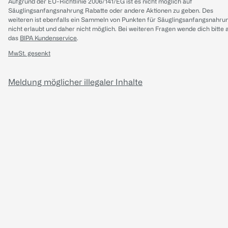
Aufgrund der EU-Richtlinie 2006/141/EG ist es nicht möglich auf
Säuglingsanfangsnahrung Rabatte oder andere Aktionen zu geben. Des
weiteren ist ebenfalls ein Sammeln von Punkten für Säuglingsanfangsnahru
nicht erlaubt und daher nicht möglich.
Bei weiteren Fragen wende dich bitte 
das
BIPA Kundenservice
.
MwSt. gesenkt
Meldung möglicher illegaler Inhalte