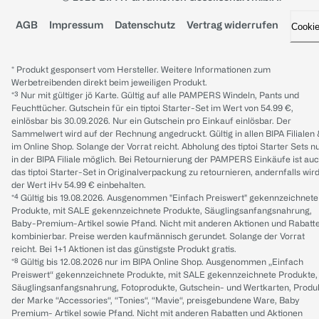
AGB
Impressum
Datenschutz
Vertrag widerrufen
Cooki
* Produkt gesponsert vom Hersteller. Weitere Informationen zum
Werbetreibenden direkt beim jeweiligen Produkt.
*³ Nur mit gültiger jö Karte. Gültig auf alle PAMPERS Windeln, Pants und
Feuchttücher. Gutschein für ein tiptoi Starter-Set im Wert von 54.99 €,
einlösbar bis 30.09.2026. Nur ein Gutschein pro Einkauf einlösbar. Der
Sammelwert wird auf der Rechnung angedruckt. Gültig in allen BIPA Filialen
im Online Shop. Solange der Vorrat reicht. Abholung des tiptoi Starter Sets n
in der BIPA Filiale möglich. Bei Retournierung der PAMPERS Einkäufe ist au
das tiptoi Starter-Set in Originalverpackung zu retournieren, andernfalls wir
der Wert iHv 54.99 € einbehalten.
*⁴ Gültig bis 19.08.2026. Ausgenommen "Einfach Preiswert" gekennzeichnete
Produkte, mit SALE gekennzeichnete Produkte, Säuglingsanfangsnahrung,
Baby-Premium-Artikel sowie Pfand. Nicht mit anderen Aktionen und Rabatt
kombinierbar. Preise werden kaufmännisch gerundet. Solange der Vorrat
reicht. Bei 1+1 Aktionen ist das günstigste Produkt gratis.
*⁸ Gültig bis 12.08.2026 nur im BIPA Online Shop. Ausgenommen „Einfach
Preiswert“ gekennzeichnete Produkte, mit SALE gekennzeichnete Produkte,
Säuglingsanfangsnahrung, Fotoprodukte, Gutschein- und Wertkarten, Produ
der Marke “Accessories“, “Tonies“, “Mavie“, preisgebundene Ware, Baby
Premium- Artikel sowie Pfand. Nicht mit anderen Rabatten und Aktionen