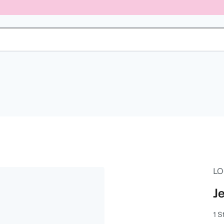
LO
Je
1 S