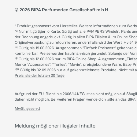
© 2026 BIPA Parfumerien Gesellschaft m.b.H.
* Produkt gesponsert vom Hersteller. Weitere Informationen zum Werbe
*³ Nur mit gültiger jö Karte. Gültig auf alle PAMPERS Windeln, Pants un
der Rechnung angedruckt. Gültig in allen BIPA Filialen & im Online Shop
Originalverpackung zu retournieren, andernfalls wird der Wert iHv 54.9
*⁴ Gültig bis 19.08.2026. Ausgenommen "Einfach Preiswert" gekennze
kombinierbar. Preise werden kaufmännisch gerundet. Solange der Vorrat 
*⁸ Gültig bis 12.08.2026 nur im BIPA Online Shop. Ausgenommen „Einf
Marke “Accessories“, “Tonies“, “Mavie“, preisgebundene Ware, Baby P
*¹⁰ Gültig bis 02.09.2026 nur auf gekennzeichnete Produkte. Nicht mi
Preisliste der letzten 30 Tage
Aufgrund der EU-Richtlinie 2006/141/EG ist es nicht möglich auf Säug
daher nicht möglich.
Bei weiteren Fragen wende dich bitte an das
BIPA
MwSt. gesenkt
Meldung möglicher illegaler Inhalte