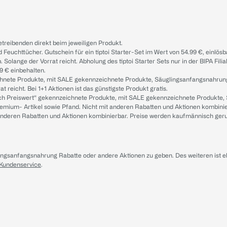
treibenden direkt beim jeweiligen Produkt.
d Feuchttücher. Gutschein für ein tiptoi Starter-Set im Wert von 54.99 €, einlö
. Solange der Vorrat reicht. Abholung des tiptoi Starter Sets nur in der BIPA Fil
9 € einbehalten.
ichnete Produkte, mit SALE gekennzeichnete Produkte, Säuglingsanfangsnahrun
reicht. Bei 1+1 Aktionen ist das günstigste Produkt gratis.
ach Preiswert“ gekennzeichnete Produkte, mit SALE gekennzeichnete Produkte,
remium- Artikel sowie Pfand. Nicht mit anderen Rabatten und Aktionen kombini
t anderen Rabatten und Aktionen kombinierbar. Preise werden kaufmännisch ger
lingsanfangsnahrung Rabatte oder andere Aktionen zu geben. Des weiteren ist 
 Kundenservice
.