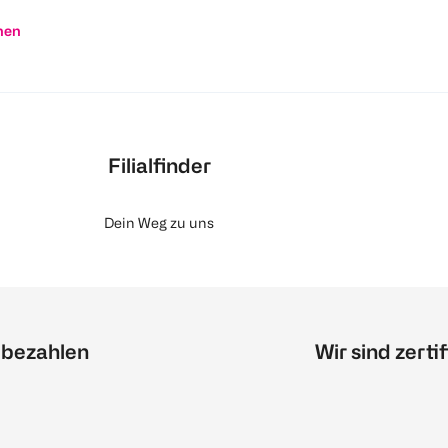
nen
Filialfinder
Dein Weg zu uns
 bezahlen
Wir sind zertif