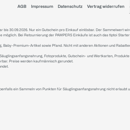
AGB
Impressum
Datenschutz
Vertrag widerrufen
sbar bis 30.09.2026. Nur ein Gutschein pro Einkauf einlösbar. Der Sammelwert wir
iale möglich. Bei Retournierung der PAMPERS Einkäufe ist auch das tiptoi Starter
g, Baby-Premium-Artikel sowie Pfand. Nicht mit anderen Aktionen und Rabatte
 Säuglingsanfangsnahrung, Fotoprodukte, Gutschein- und Wertkarten, Produkte
erbar. Preise werden kaufmännisch gerundet.
undet.
ebenfalls ein Sammeln von Punkten für Säuglingsanfangsnahrung nicht erlaubt 