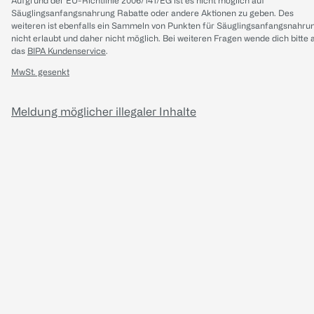
Aufgrund der EU-Richtlinie 2006/141/EG ist es nicht möglich auf
Säuglingsanfangsnahrung Rabatte oder andere Aktionen zu geben. Des
weiteren ist ebenfalls ein Sammeln von Punkten für Säuglingsanfangsnahru
nicht erlaubt und daher nicht möglich.
Bei weiteren Fragen wende dich bitte 
das
BIPA Kundenservice
.
MwSt. gesenkt
Meldung möglicher illegaler Inhalte