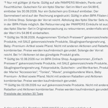
*³ Nur mit gültiger jö Karte. Gültig auf alle PAMPERS Windeln, Pants und
Feuchttücher. Gutschein für ein tiptoi Starter-Set im Wert von 54.99 €,
einlösbar bis 30.09.2026. Nur ein Gutschein pro Einkauf einlösbar. Der
Sammelwert wird auf der Rechnung angedruckt. Gültig in allen BIPA Filialen
im Online Shop. Solange der Vorrat reicht. Abholung des tiptoi Starter Sets n
in der BIPA Filiale möglich. Bei Retournierung der PAMPERS Einkäufe ist au
das tiptoi Starter-Set in Originalverpackung zu retournieren, andernfalls wir
der Wert iHv 54.99 € einbehalten.
*⁴ Gültig bis 19.08.2026. Ausgenommen "Einfach Preiswert" gekennzeichnete
Produkte, mit SALE gekennzeichnete Produkte, Säuglingsanfangsnahrung,
Baby-Premium-Artikel sowie Pfand. Nicht mit anderen Aktionen und Rabatt
kombinierbar. Preise werden kaufmännisch gerundet. Solange der Vorrat
reicht. Bei 1+1 Aktionen ist das günstigste Produkt gratis.
*⁸ Gültig bis 12.08.2026 nur im BIPA Online Shop. Ausgenommen „Einfach
Preiswert“ gekennzeichnete Produkte, mit SALE gekennzeichnete Produkte,
Säuglingsanfangsnahrung, Fotoprodukte, Gutschein- und Wertkarten, Produ
der Marke “Accessories“, “Tonies“, “Mavie“, preisgebundene Ware, Baby
Premium- Artikel sowie Pfand. Nicht mit anderen Rabatten und Aktionen
kombinierbar. Preise werden kaufmännisch gerundet.
*¹⁰ Gültig bis 02.09.2026 nur auf gekennzeichnete Produkte. Nicht mit ander
Rabatten und Aktionen kombinierbar. Preise werden kaufmännisch gerundet
Preisliste der letzten 30 Tage