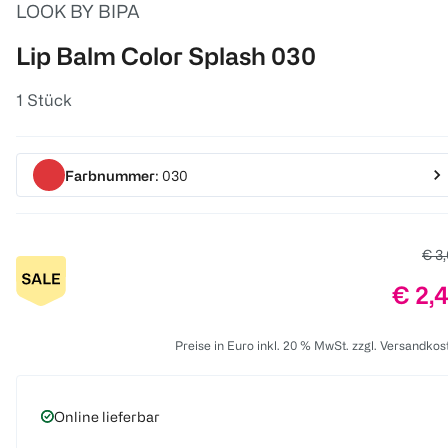
LOOK BY BIPA
Lip Balm Color Splash 030
1 Stück
Farbnummer
: 030
Alte
€ 3
Preis
€ 2,
Preise in Euro inkl. 20 % MwSt. zzgl. Versandkos
Online lieferbar