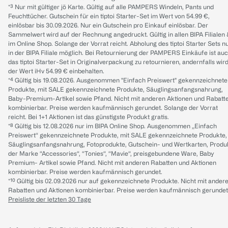
*³ Nur mit gültiger jö Karte. Gültig auf alle PAMPERS Windeln, Pants und
Feuchttücher. Gutschein für ein tiptoi Starter-Set im Wert von 54.99 €,
einlösbar bis 30.09.2026. Nur ein Gutschein pro Einkauf einlösbar. Der
Sammelwert wird auf der Rechnung angedruckt. Gültig in allen BIPA Filialen
im Online Shop. Solange der Vorrat reicht. Abholung des tiptoi Starter Sets n
in der BIPA Filiale möglich. Bei Retournierung der PAMPERS Einkäufe ist au
das tiptoi Starter-Set in Originalverpackung zu retournieren, andernfalls wir
der Wert iHv 54.99 € einbehalten.
*⁴ Gültig bis 19.08.2026. Ausgenommen "Einfach Preiswert" gekennzeichnete
Produkte, mit SALE gekennzeichnete Produkte, Säuglingsanfangsnahrung,
Baby-Premium-Artikel sowie Pfand. Nicht mit anderen Aktionen und Rabatt
kombinierbar. Preise werden kaufmännisch gerundet. Solange der Vorrat
reicht. Bei 1+1 Aktionen ist das günstigste Produkt gratis.
*⁸ Gültig bis 12.08.2026 nur im BIPA Online Shop. Ausgenommen „Einfach
Preiswert“ gekennzeichnete Produkte, mit SALE gekennzeichnete Produkte,
Säuglingsanfangsnahrung, Fotoprodukte, Gutschein- und Wertkarten, Produ
der Marke “Accessories“, “Tonies“, “Mavie“, preisgebundene Ware, Baby
Premium- Artikel sowie Pfand. Nicht mit anderen Rabatten und Aktionen
kombinierbar. Preise werden kaufmännisch gerundet.
*¹⁰ Gültig bis 02.09.2026 nur auf gekennzeichnete Produkte. Nicht mit ander
Rabatten und Aktionen kombinierbar. Preise werden kaufmännisch gerundet
Preisliste der letzten 30 Tage