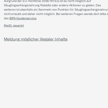
Aufgrund der EU-Richtlinie 2006/141/EG ist es nicht möglich auf
Säuglingsanfangsnahrung Rabatte oder andere Aktionen zu geben. Des
weiteren ist ebenfalls ein Sammeln von Punkten für Säuglingsanfangsnahru
nicht erlaubt und daher nicht möglich.
Bei weiteren Fragen wende dich bitte 
das
BIPA Kundenservice
.
MwSt. gesenkt
Meldung möglicher illegaler Inhalte