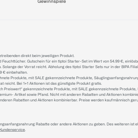
Gewinnspiele
treibenden direkt beim jeweiligen Produkt.
d Feuchttücher. Gutschein für ein tiptoi Starter-Set im Wert von 54.99 €, einlö
. Solange der Vorrat reicht. Abholung des tiptoi Starter Sets nur in der BIPA Fil
9 € einbehalten.
ichnete Produkte, mit SALE gekennzeichnete Produkte, Säuglingsanfangsnahrun
reicht. Bei 1+1 Aktionen ist das günstigste Produkt gratis.
ach Preiswert“ gekennzeichnete Produkte, mit SALE gekennzeichnete Produkte,
remium- Artikel sowie Pfand. Nicht mit anderen Rabatten und Aktionen kombini
t anderen Rabatten und Aktionen kombinierbar. Preise werden kaufmännisch ger
lingsanfangsnahrung Rabatte oder andere Aktionen zu geben. Des weiteren ist 
 Kundenservice
.