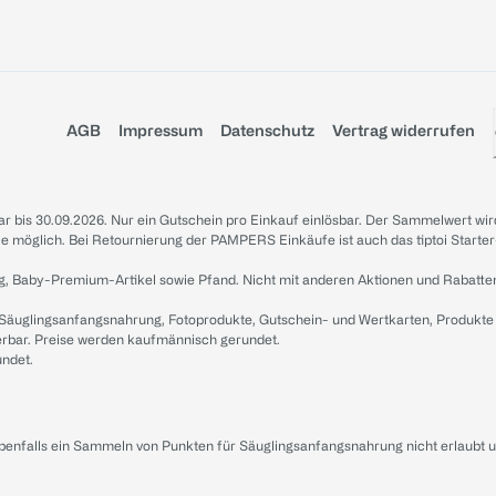
AGB
Impressum
Datenschutz
Vertrag widerrufen
sbar bis 30.09.2026. Nur ein Gutschein pro Einkauf einlösbar. Der Sammelwert wir
iale möglich. Bei Retournierung der PAMPERS Einkäufe ist auch das tiptoi Starter
g, Baby-Premium-Artikel sowie Pfand. Nicht mit anderen Aktionen und Rabatte
 Säuglingsanfangsnahrung, Fotoprodukte, Gutschein- und Wertkarten, Produkte
erbar. Preise werden kaufmännisch gerundet.
undet.
ebenfalls ein Sammeln von Punkten für Säuglingsanfangsnahrung nicht erlaubt 