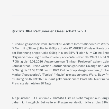
© 2026 BIPA Parfumerien Gesellschaft m.b.H.
* Produkt gesponsert vom Hersteller. Weitere Informationen zum Werbe
*³ Nur mit gültiger jö Karte. Gültig auf alle PAMPERS Windeln, Pants un
der Rechnung angedruckt. Gültig in allen BIPA Filialen & im Online Shop
Originalverpackung zu retournieren, andernfalls wird der Wert iHv 54.9
*⁴ Gültig bis 19.08.2026. Ausgenommen "Einfach Preiswert" gekennze
kombinierbar. Preise werden kaufmännisch gerundet. Solange der Vorrat 
*⁸ Gültig bis 12.08.2026 nur im BIPA Online Shop. Ausgenommen „Einf
Marke “Accessories“, “Tonies“, “Mavie“, preisgebundene Ware, Baby P
*¹⁰ Gültig bis 02.09.2026 nur auf gekennzeichnete Produkte. Nicht mi
Preisliste der letzten 30 Tage
Aufgrund der EU-Richtlinie 2006/141/EG ist es nicht möglich auf Säug
daher nicht möglich.
Bei weiteren Fragen wende dich bitte an das
BIPA