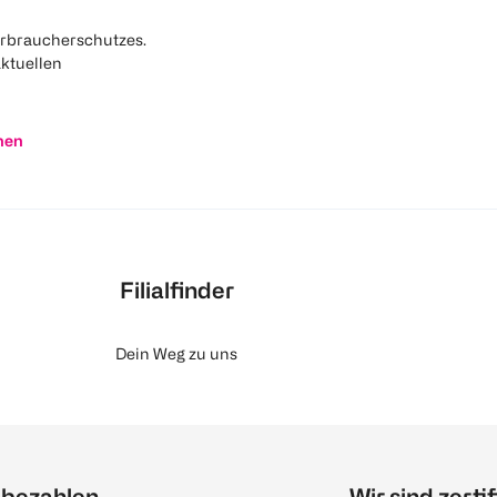
rbraucherschutzes.
aktuellen
nen
Filialfinder
Dein Weg zu uns
 bezahlen
Wir sind zertif